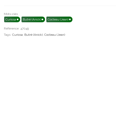
Mots-clés
Curiosa
Butré (Anick)
Cocteau (Jean)
Référence:
47049
Tags:
Curiosa
,
Butré (Anick)
,
Cocteau (Jean)