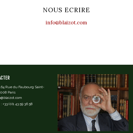
NOUS ECRIRE
info@blaizot.com
ACTER
 164 Rue du Faubourg Saint-
5008 Paris
fo@blaizot.com
: +33 (0)1 43 59 36 58