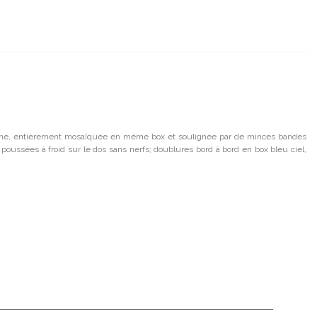
éminine, entièrement mosaïquée en même box et soulignée par de minces bandes
s poussées à froid sur le dos sans nerfs; doublures bord à bord en box bleu ciel,