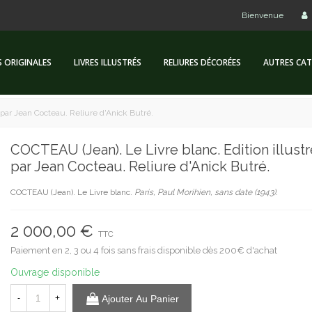
Bienvenue
S ORIGINALES
LIVRES ILLUSTRÉS
RELIURES DÉCORÉES
AUTRES CAT
 par Jean Cocteau. Reliure d'Anick Butré.
COCTEAU (Jean). Le Livre blanc. Edition illust
par Jean Cocteau. Reliure d'Anick Butré.
COCTEAU (Jean). Le Livre blanc.
Paris, Paul Morihien, sans date (1943).
2 000,00 €
TTC
Paiement en 2, 3 ou 4 fois sans frais disponible dès 200€ d'achat
Ouvrage disponible
-
+
Ajouter Au Panier