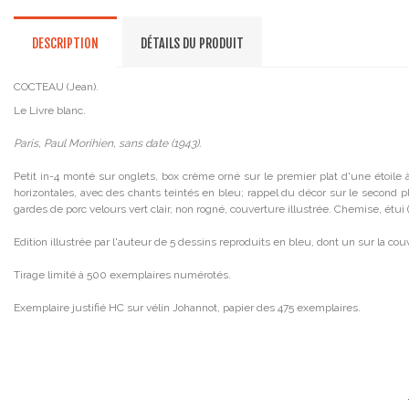
DESCRIPTION
DÉTAILS DU PRODUIT
COCTEAU (Jean).
Le Livre blanc.
Paris, Paul Morihien, sans date (1943).
Petit in-4 monté sur onglets, box crème orné sur le premier plat d'une étoi
horizontales, avec des chants teintés en bleu; rappel du décor sur le second pla
gardes de porc velours vert clair, non rogné, couverture illustrée. Chemise, étui 
Edition illustrée par l'auteur de 5 dessins reproduits en bleu, dont un sur la cou
Tirage limité à 500 exemplaires numérotés.
Exemplaire justifié HC sur vélin Johannot, papier des 475 exemplaires.