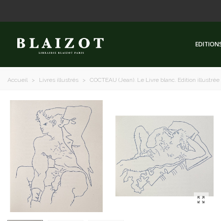
EDITION
Accueil
>
Livres illustrés
>
COCTEAU (Jean). Le Livre blanc. Edition illustrée