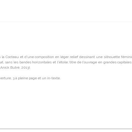
le à la Cocteau et d'une composition en léger relief dessinant une silhouette f
t, sans les bandes horizontales et l'étoile; titre de l'ouvrage en grandes capitale
(Anick Butré, 2013).
verture, 3 à pleine page et un in-texte.