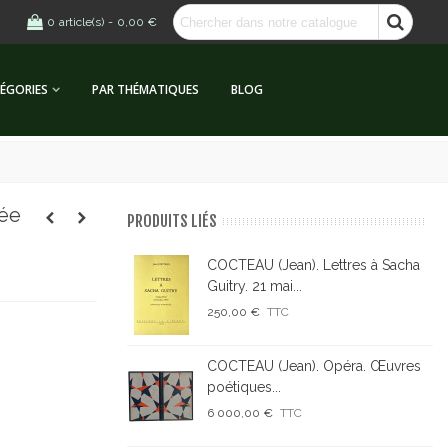
0
article(s)
-
0,00 €
ÉGORIES
PAR THÉMATIQUES
BLOG
rée
PRODUITS LIÉS
COCTEAU (Jean). Lettres à Sacha
Guitry. 21 mai...
250,00 €
TTC
COCTEAU (Jean). Opéra. Œuvres
poétiques...
6 000,00 €
TTC