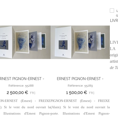
LIVR
(LE
LIV
LA 
orig
artis
de T
RNEST PIGNON-ERNEST -
ERNEST PIGNON-ERNEST -
Ajouter Au Panier
Ajouter Au Panier
XE (Alain). Si le vent du nord
FREIXE (Alain). Si le vent du nord
Référence: 55288
Référence: 55289
uvrait la porte. Illustrations
ouvrait la porte. Illustrations
2 500,00 €
1 500,00 €
TTC
TTC
d'Ernest Pignon-Ernest.
d'Ernest Pignon-Ernest.
ON-ERNEST (Ernest) - FREIXE
PIGNON-ERNEST (Ernest) - FREIXE
n). Si le vent du nord ouvrait la
(Alain). Si le vent du nord ouvrait la
. Illustrations d'Ernest Pignon-
porte. Illustrations d'Ernest Pignon-