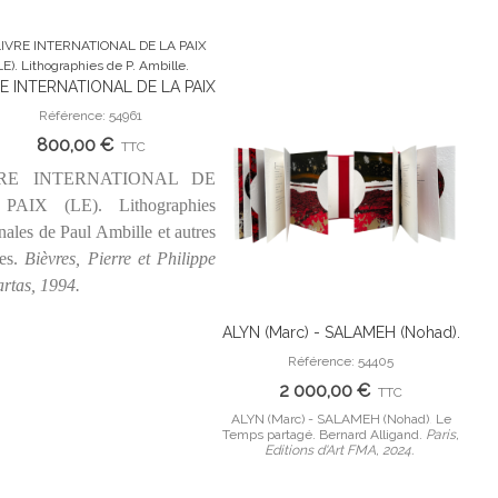
E INTERNATIONAL DE LA PAIX
Ajouter Au Panier
). Lithographies de P. Ambille.
Référence: 54961
800,00 €
TTC
RE INTERNATIONAL DE
PAIX (LE). Lithographies
inales de Paul Ambille et autres
tes.
Bièvres, Pierre et Philippe
artas, 1994.
ALYN (Marc) - SALAMEH (Nohad).
MI
Ajouter Au Panier
Le Temps partagé. Bernard
empo
Référence: 54405
Alligand.
F. C
2 000,00 €
TTC
ALYN (Marc) - SALAMEH (Nohad). Le
Temps partagé. Bernard Alligand.
Paris,
em
Editions d'Art FMA, 2024.
Cai