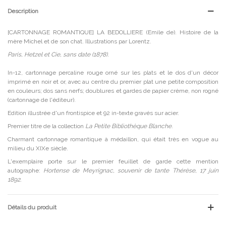
Description
[CARTONNAGE ROMANTIQUE] LA BEDOLLIERE (Emile de). Histoire de la
mère Michel et de son chat. Illustrations par Lorentz.
Paris, Hetzel et Cie, sans date (1878).
In-12, cartonnage percaline rouge orné sur les plats et le dos d'un décor
imprimé en noir et or, avec au centre du premier plat une petite composition
en couleurs; dos sans nerfs; doublures et gardes de papier crème, non rogné
(cartonnage de l'éditeur).
Edition illustrée d'un frontispice et 92 in-texte gravés sur acier.
Premier titre de la collection
La Petite Bibliothèque Blanche
.
Charmant cartonnage romantique à médaillon, qui était très en vogue au
milieu du XIXe siècle.
L'exemplaire porte sur le premier feuillet de garde cette mention
autographe:
Hortense de Meyrignac, souvenir de tante Thérèse, 17 juin
1892.
Détails du produit