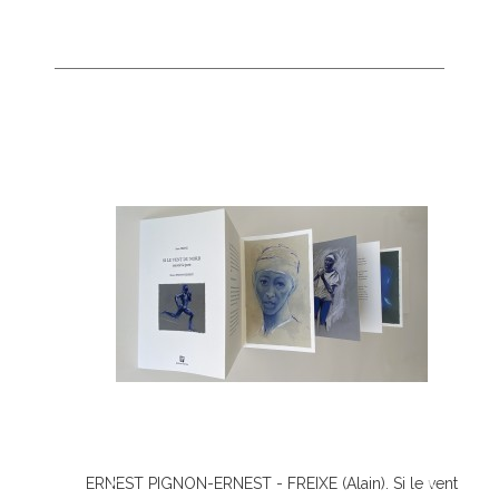
 Silence
ERNEST PIGNON-ERNEST - FREIXE (Alain). Si le vent
ERN
Ajouter Au Panier