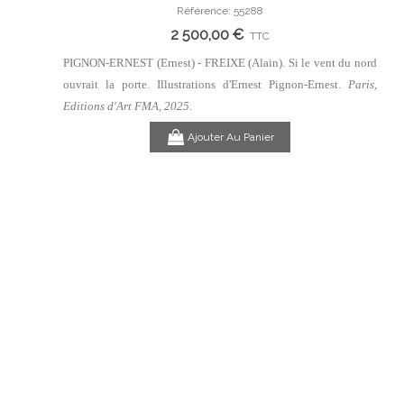
 Clarence
du nord ouvrait la porte. Illustrations d'Ernest Pignon-
du n
Référence: 55288
Ernest.
2 500,00 €
TTC
lanc (Roman
PIGNON-ERNEST (Ernest) - FREIXE (Alain). Si le vent du nord
PIGNO
is, Editions
ouvrait la porte. Illustrations d'Ernest Pignon-Ernest.
Paris,
ouvra
Edit
Editions d'Art FMA, 2025.
Ajouter Au Panier