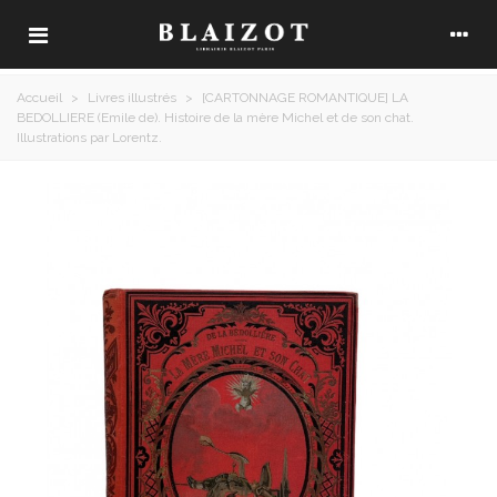
Accueil
>
Livres illustrés
>
[CARTONNAGE ROMANTIQUE] LA
BEDOLLIERE (Emile de). Histoire de la mère Michel et de son chat.
Illustrations par Lorentz.