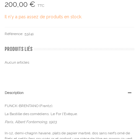
200,00 €
TTC
Il n'y a pas assez de produits en stock.
Référence:
53241
PRODUITS LIÉS
Aucun articles
Description
FUNCK-BRENTANO (Frantz).
La Bastille des comédiens. Le For l'Evêque.
Paris, Albert Fontemoing, 1903.
In-12, demi-chagrin havane, plats de papier marbré, dos sans nerfs orné de
filets et petits fers poussés or et portant une pièce de titre en maroquin vert;