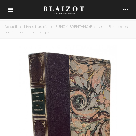
Accueil
>
Livres illustrés
>
FUNCK-BRENTANO (Frantz). La Bastille des
comédiens. Le For l'Evêque.