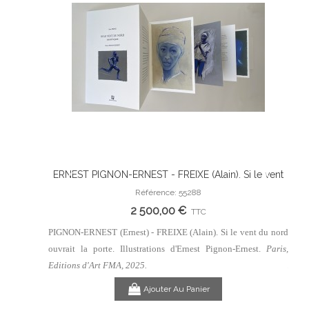
 Silence
ERNEST PIGNON-ERNEST - FREIXE (Alain). Si le vent
ERN
Ajouter Au Panier
 Clarence
du nord ouvrait la porte. Illustrations d'Ernest Pignon-
du n
Référence: 55288
Ernest.
2 500,00 €
TTC
lanc (Roman
PIGNON-ERNEST (Ernest) - FREIXE (Alain). Si le vent du nord
PIGNO
is, Editions
ouvrait la porte. Illustrations d'Ernest Pignon-Ernest.
Paris,
ouvra
Edit
Editions d'Art FMA, 2025.
Ajouter Au Panier