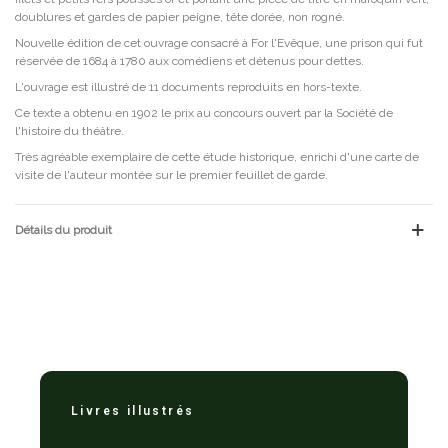
doublures et gardes de papier peigne, tête dorée, non rogné.
Nouvelle édition de cet ouvrage consacré à For l'Evêque, une prison qui fut
réservée de 1684 à 1780 aux comédiens et détenus pour dettes.
L'ouvrage est illustré de 11 documents reproduits en hors-texte.
Ce texte a obtenu en 1902 le prix au concours ouvert par la Société de
l'histoire du théâtre.
Très agréable exemplaire de cette étude historique, enrichi d'une carte de
visite de l'auteur montée sur le premier feuillet de garde.
Détails du produit
Livres illustrés