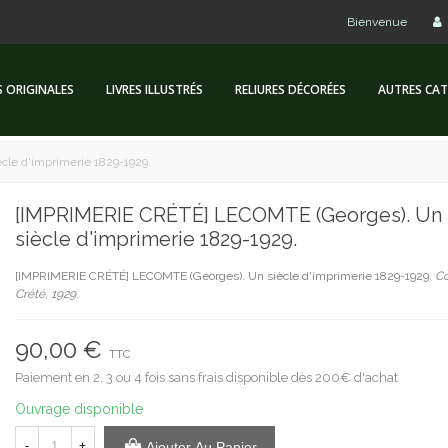
Bienvenue
S ORIGINALES
LIVRES ILLUSTRÉS
RELIURES DÉCORÉES
AUTRES CAT
le d'imprimerie 1829-1929.
[IMPRIMERIE CRÉTÉ] LECOMTE (Georges). Un
siècle d'imprimerie 1829-1929.
[IMPRIMERIE CRÉTÉ] LECOMTE (Georges). Un siècle d'imprimerie 1829-1929.
Co
Crété, 1929.
90,00 €
TTC
Paiement en 2, 3 ou 4 fois sans frais disponible dès 200€ d'achat
Ouvrage disponible
-
+
Ajouter Au Panier