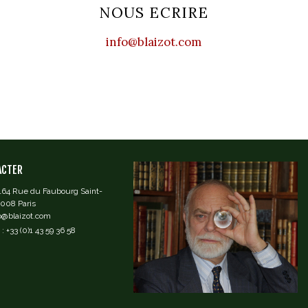
NOUS ECRIRE
info@blaizot.com
ACTER
 164 Rue du Faubourg Saint-
5008 Paris
fo@blaizot.com
: +33 (0)1 43 59 36 58