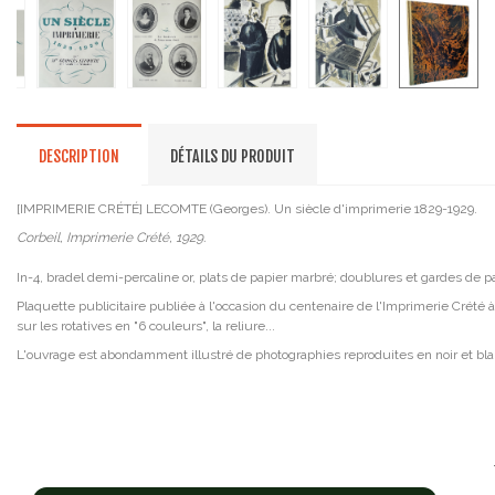
DESCRIPTION
DÉTAILS DU PRODUIT
[IMPRIMERIE CRÉTÉ] LECOMTE (Georges). Un siècle d'imprimerie 1829-1929.
Corbeil, Imprimerie Crété, 1929.
In-4, bradel demi-percaline or, plats de papier marbré; doublures et gardes de p
Plaquette publicitaire publiée à l'occasion du centenaire de l'Imprimerie Crété à Co
sur les rotatives en "6 couleurs", la reliure...
L'ouvrage est abondamment illustré de photographies reproduites en noir et blan