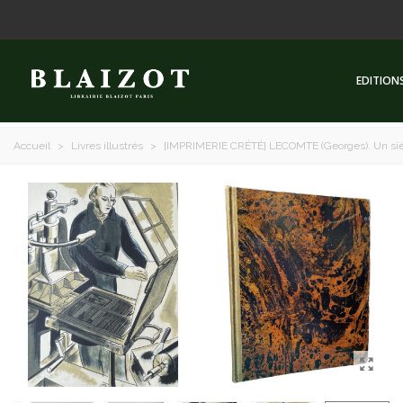
EDITION
Accueil
>
Livres illustrés
>
[IMPRIMERIE CRÉTÉ] LECOMTE (Georges). Un sièc