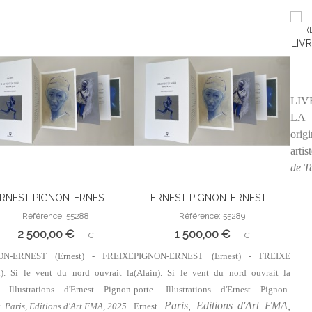
LIVR
(LE
LIV
LA 
orig
artis
de T
RNEST PIGNON-ERNEST -
ERNEST PIGNON-ERNEST -
Ajouter Au Panier
Ajouter Au Panier
XE (Alain). Si le vent du nord
FREIXE (Alain). Si le vent du nord
Référence: 55288
Référence: 55289
uvrait la porte. Illustrations
ouvrait la porte. Illustrations
2 500,00 €
1 500,00 €
TTC
TTC
d'Ernest Pignon-Ernest.
d'Ernest Pignon-Ernest.
ON-ERNEST (Ernest) - FREIXE
PIGNON-ERNEST (Ernest) - FREIXE
n). Si le vent du nord ouvrait la
(Alain). Si le vent du nord ouvrait la
. Illustrations d'Ernest Pignon-
porte. Illustrations d'Ernest Pignon-
Paris, Editions d'Art FMA,
t.
Paris, Editions d'Art FMA, 2025.
Ernest.