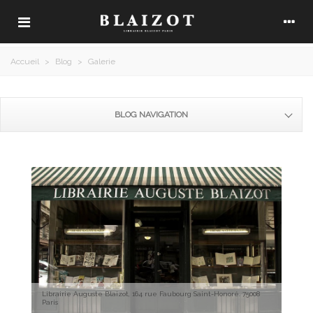
Accueil
>
Blog
>
Galerie
BLOG NAVIGATION
Librairie Auguste Blaizot, 164 rue Faubourg Saint-Honoré. 75008
Paris