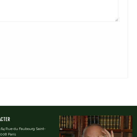
ACTER
 164 Rue du Faubourg Saint-
5008 Paris