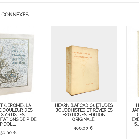
 CONNEXES
 (JÉRÔME). LA
HEARN (LAFCADIO). ETUDES
H
 DOULEUR DES
BOUDDHISTES ET RÊVERIES
JA
S ARTISTES.
EXOTIQUES. EDITION
ATIONS DE P. DE
ORIGINALE.
EX
PIDOLL.
SU
300,00 €
250,00 €
sort !
Parfums d'enfance.