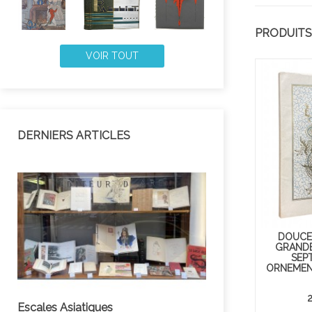
PRODUITS
VOIR TOUT
DERNIERS ARTICLES
DOUCET
GRANDE
SEPT
ORNEMENT
Escales Asiatiques
Des Livres ou un 