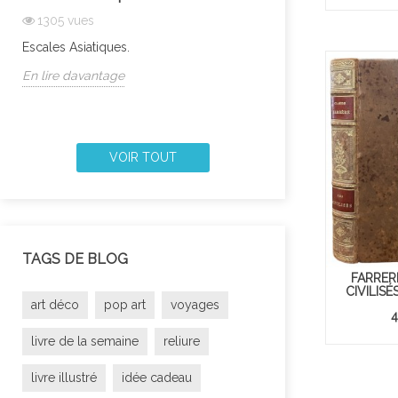
1305
vues
1330
vues
Escales Asiatiques.
Laissez-vous ensor
En lire davantage
En lire davantage
VOIR TOUT
TAGS DE BLOG
FARRERE
CIVILISÉ
art déco
pop art
voyages
4
livre de la semaine
reliure
livre illustré
idée cadeau