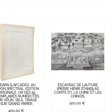
EARN (LAFCADIO). AU
ESCAYRAC DE LAUTURE
PON SPECTRAL. EDITION
(PIERRE HENRI STANISLAS
ORIGINALE. UN DES 55
COMTE D'). LA CHINE ET LES
EMPLAIRES NUMÉROTÉS
CHINOIS.
R VÉLIN, SEUL TIRAGE
500,00 €
SUR GRAND PAPIER.
Du Pop Art au Street Art.
Moyen-Orient
400,00 €