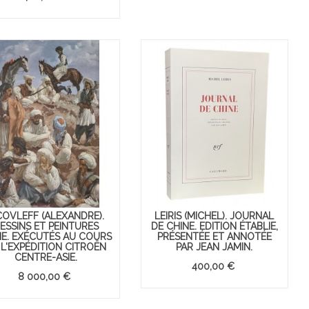
1471
vues
1494
vues
Venez découvrir une compilation
Un vent d’Orient so
d'oeuvres d'art moderne issues du Pop
En lire davantage
Art, du Street Art et de l'Art optique.
En lire davantage
COVLEFF (ALEXANDRE).
LEIRIS (MICHEL). JOURNAL
ESSINS ET PEINTURES
DE CHINE. EDITION ÉTABLIE,
SIE. EXÉCUTÉS AU COURS
PRÉSENTÉE ET ANNOTÉE
 L'EXPÉDITION CITROËN
PAR JEAN JAMIN.
CENTRE-ASIE.
400,00 €
8 000,00 €