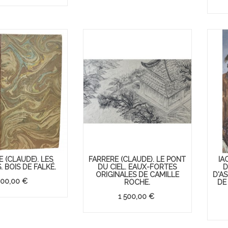
1437
vues
celer ...
C'est la rentrée ! L'heure de raviver vos
souvenirs d'enfance avec tendresse et
nostalgie.
En lire davantage
 (CLAUDE). LES
FARRERE (CLAUDE). LE PONT
IA
S. BOIS DE FALKÉ.
DU CIEL. EAUX-FORTES
D
ORIGINALES DE CAMILLE
D'A
00,00 €
ROCHE.
DE
1 500,00 €