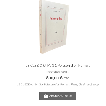
 originale.
LE CLEZIO (J. M. G.). Poisson d'or. Roman.
Ajouter Au Panier
e de Pierre-
Référence: 54089
800,00 €
TTC
B, 1953.
LE CLEZIO (J. M. G.). Poisson d'or. Roman.
Paris, Gallimard, 1997.
Com
Ajouter Au Panier