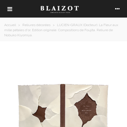
Accueil
>
Reliures décorées
>
LUCIEN-GRAUX (Docteur). La Fleur aux
mille pétales d'or. Edition originale. Compositions de Foujita. Reliure de
Nobuko Kiyomiya.