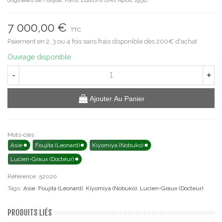
7 000,00 €
TTC
Paiement en 2, 3 ou 4 fois sans frais disponible dès 200€ d'achat
Ouvrage disponible
-
+
Ajouter Au Panier
Mots-clés
Asie
Foujita (Leonard)
Kiyomiya (Nobuko)
Lucien-Graux (Docteur)
Référence:
52020
Tags:
Asie
,
Foujita (Leonard)
,
Kiyomiya (Nobuko)
,
Lucien-Graux (Docteur)
PRODUITS LIÉS