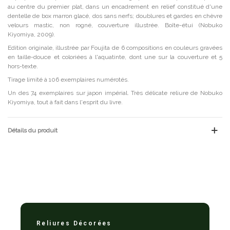
au centre du premier plat, dans un encadrement en relief constitué d'une
dentelle de box marron glacé, dos sans nerfs; doublures et gardes en chèvre
velours mastic, non rogné, couverture illustrée. Boîte-étui (Nobuko
Kiyomiya, 2009).
Edition originale, illustrée par Foujita de 6 compositions en couleurs gravées
en taille-douce et coloriées à l'aquatinte, dont une sur la couverture et 5
hors-texte.
Tirage limité à 106 exemplaires numérotés.
Un des 74 exemplaires sur japon impérial. Très délicate reliure de Nobuko
Kiyomiya, tout à fait dans l'esprit du livre.
Détails du produit
Reliures Décorées