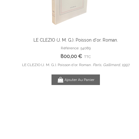
 originale.
LE CLEZIO (J. M. G.). Poisson d'or. Roman.
Ajouter Au Panier
e de Pierre-
Référence: 54089
800,00 €
TTC
B, 1953.
LE CLEZIO (J. M. G.). Poisson d'or. Roman.
Paris, Gallimard, 1997.
Com
Ajouter Au Panier