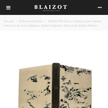
Accueil
>
Editions originales
>
MARESTER (Guy). Cantique pour vêpres.
Gravures de Julius Baltazar. Edition originale. Reliure de Sandra Aftalion.