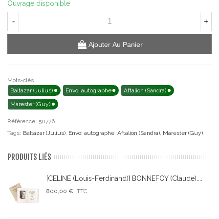
Ouvrage disponible
-
+
Ajouter Au Panier
Mots-clés
Baltazar (Julius)
Envoi autographe
Aftalion (Sandra)
Marester (Guy)
Référence:
50776
Tags:
Baltazar (Julius)
,
Envoi autographe
,
Aftalion (Sandra)
,
Marester (Guy)
PRODUITS LIÉS
[CELINE (Louis-Ferdinand)] BONNEFOY (Claude)....
800,00 €
TTC