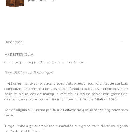
Description
MARESTER (Guy).
Cantique pour vêpres. Gravures de Julius Baltazar.
Paris, Editions La Tortue, 1978.
In-12 carré monté sur onglets, bradel, plats ornés chacun d'un laque sur bois
comportant une composition abstraite différente exécutée à l'encre de Chine
noire et bleue, dos de maroquin vert; doublures de papier noir, gardes de
daim gris, non rogné, couverture imprimée. Etui (Sandra Aftalion, 2016).
Edition originale, illustrée par Julius Baltazar de 4 eaux-fortes originales hors
texte.
Tirage limité à 57 exemplaires numérotés sur grand vélin d'Arches, signés
par l'auteur et l'artiste.