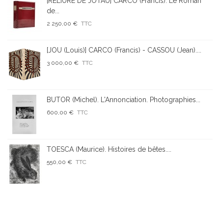
[RELIURE DE JOTAU] CARCO (Francis). Le Roman
de...
2 250,00 €
TTC
[JOU (Louis)] CARCO (Francis) - CASSOU (Jean)....
3 000,00 €
TTC
BUTOR (Michel). L'Annonciation. Photographies...
600,00 €
TTC
TOESCA (Maurice). Histoires de bêtes....
550,00 €
TTC