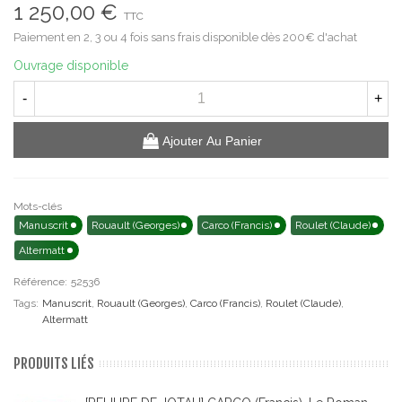
1 250,00 €
TTC
Paiement en 2, 3 ou 4 fois sans frais disponible dès 200€ d'achat
Ouvrage disponible
-
+
Ajouter Au Panier
Mots-clés
Manuscrit
Rouault (Georges)
Carco (Francis)
Roulet (Claude)
Altermatt
Référence:
52536
Tags:
Manuscrit
,
Rouault (Georges)
,
Carco (Francis)
,
Roulet (Claude)
,
Altermatt
PRODUITS LIÉS