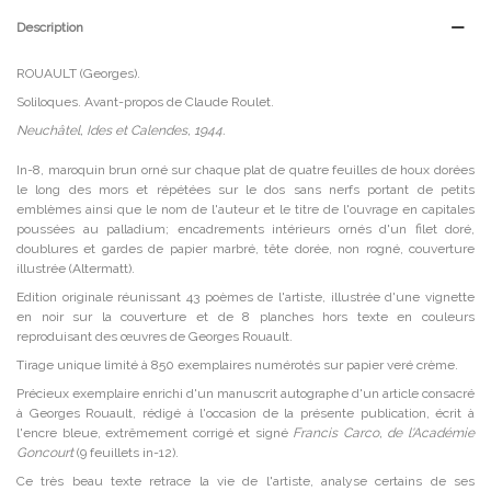
Description
ROUAULT (Georges).
Soliloques. Avant-propos de Claude Roulet.
Neuchâtel, Ides et Calendes, 1944.
In-8, maroquin brun orné sur chaque plat de quatre feuilles de houx dorées
le long des mors et répétées sur le dos sans nerfs portant de petits
emblèmes ainsi que le nom de l'auteur et le titre de l'ouvrage en capitales
poussées au palladium; encadrements intérieurs ornés d'un filet doré,
doublures et gardes de papier marbré, tête dorée, non rogné, couverture
illustrée (Altermatt).
Edition originale réunissant 43 poèmes de l'artiste, illustrée d'une vignette
en noir sur la couverture et de 8 planches hors texte en couleurs
reproduisant des œuvres de Georges Rouault.
Tirage unique limité à 850 exemplaires numérotés sur papier veré crème.
Précieux exemplaire enrichi d'un manuscrit autographe d'un article consacré
à Georges Rouault, rédigé à l'occasion de la présente publication, écrit à
l'encre bleue, extrêmement corrigé et signé
Francis Carco, de l'Académie
Goncourt
(9 feuillets in-12).
Ce très beau texte retrace la vie de l'artiste, analyse certains de ses