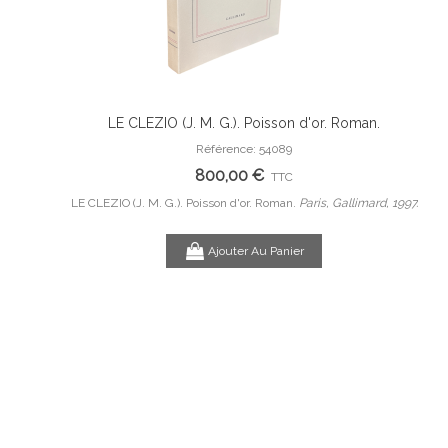
 originale.
LE CLEZIO (J. M. G.). Poisson d'or. Roman.
Ajouter Au Panier
e de Pierre-
Référence: 54089
800,00 €
TTC
B, 1953.
LE CLEZIO (J. M. G.). Poisson d'or. Roman.
Paris, Gallimard, 1997.
Com
Ajouter Au Panier