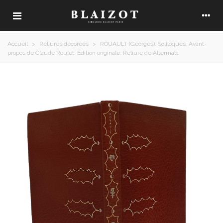
Accueil
>
Reliures décorées
>
ROUAULT (Georges). Soliloques. Avant-
propos de Claude Roulet. Edition originale. Reliure de Altermatt.