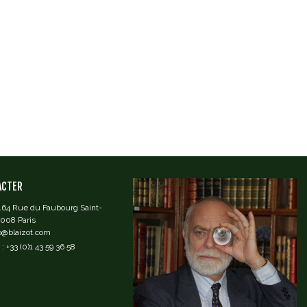
ACTER
 164 Rue du Faubourg Saint-
5008 Paris
fo@blaizot.com
: +33 (0)1 43 59 36 58