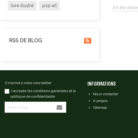
livre illustré
pop art
En lire dava
RSS DE BLOG
S'inscrire à notre newsletter
INFORMATIONS
J'accepte les conditions générales et la
Nous contacter
politique de confidentialité
A propos
Sitemap