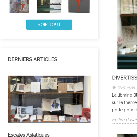
VOIR TOUT
DERNIERS ARTICLES
DIVERTIS
980
Vues
La librairie 
sur le thème
porte pour e
En lire dava
Escales Asiatiques
Des Livres ou un 