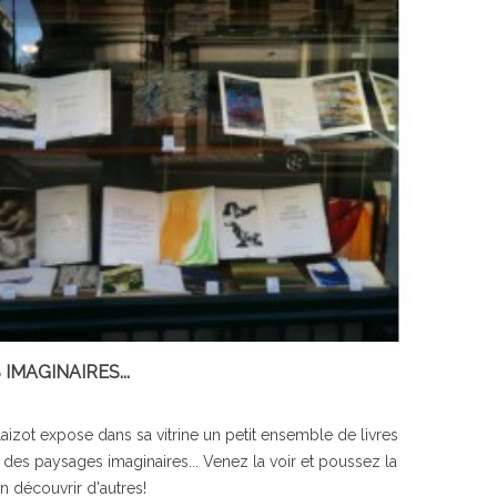
1435
vues
celer ...
C'est la rentrée ! L'heure de raviver vos
souvenirs d'enfance avec tendresse et
nostalgie.
En lire davantage
IMAGINAIRES...
Blaizot expose dans sa vitrine un petit ensemble de livres
 des paysages imaginaires... Venez la voir et poussez la
n découvrir d'autres!