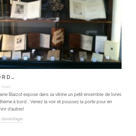
R D ...
6
Vues
rairie Blaizot expose dans sa vitrine un petit ensemble de livres
 thème à bord... Venez la voir et poussez la porte pour en
rir d'autres!
e davantage
Du Pop Art au Street Art.
Moyen-Orient