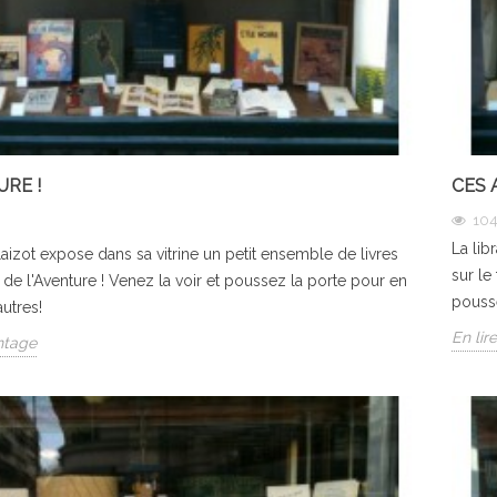
URE !
CES 
10
La lib
Blaizot expose dans sa vitrine un petit ensemble de livres
sur le
 de l'Aventure ! Venez la voir et poussez la porte pour en
pousse
autres!
En lir
ntage