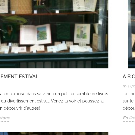
SEMENT ESTIVAL
A B O 
97
Blaizot expose dans sa vitrine un petit ensemble de livres
La lib
 du divertissement estival. Venez la voir et poussez la
sur le
n découvrir d'autres!
découv
ntage
En lir
sort !
Parfums d'enfance.