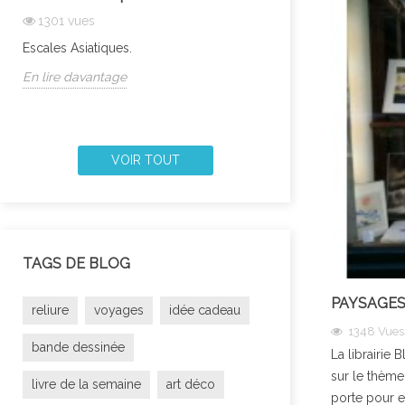
1301
vues
1326
vues
Escales Asiatiques.
Laissez-vous ensor
En lire davantage
En lire davantage
VOIR TOUT
TAGS DE BLOG
PAYSAGES 
reliure
voyages
idée cadeau
1348
Vues
bande dessinée
La librairie 
sur le thème
livre de la semaine
art déco
porte pour e