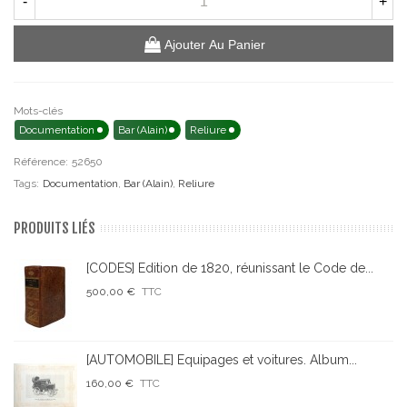
-
+
Ajouter Au Panier
Mots-clés
Documentation
Bar (Alain)
Reliure
Référence:
52650
Tags:
Documentation
,
Bar (Alain)
,
Reliure
PRODUITS LIÉS
[CODES] Edition de 1820, réunissant le Code de...
500,00 €
TTC
[AUTOMOBILE] Equipages et voitures. Album...
160,00 €
TTC