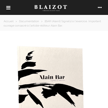
Accueil
>
Documentation
>
[BAR (Alain)] Signe(s) à l'exercice. Important
ouvrage consacré à l'artiste-éditeur Alain Bar.