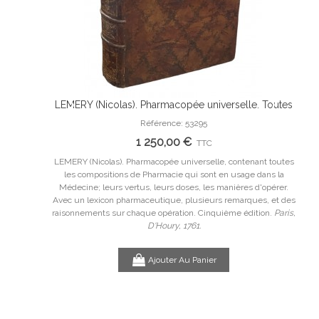
 GAUTROT
LEMERY (Nicolas). Pharmacopée universelle. Toutes
Ajouter Au Panier
-fortes et
les compositions de Pharmacie qui sont en usage…
Référence: 53295
[S
Cey
1 250,00 €
TTC
OT (Jean-
LEMERY (Nicolas). Pharmacopée universelle, contenant toutes
intes sèches
les compositions de Pharmacie qui sont en usage dans la
[S
aude Blaizot,
Médecine; leurs vertus, leurs doses, les manières d'opérer.
de 
Avec un lexicon pharmaceutique, plusieurs remarques, et des
raisonnements sur chaque opération. Cinquième édition.
Paris,
au 
D'Houry, 1761.
en
Ajouter Au Panier