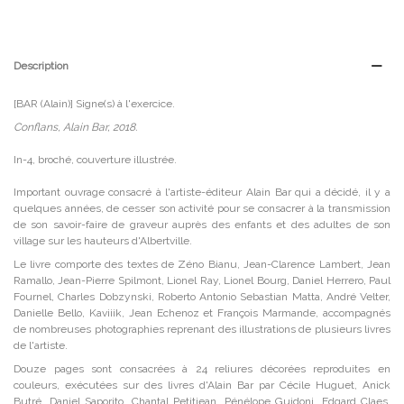
Description
[BAR (Alain)] Signe(s) à l'exercice.
Conflans, Alain Bar, 2018.
In-4, broché, couverture illustrée.
Important ouvrage consacré à l'artiste-éditeur Alain Bar qui a décidé, il y a
quelques années, de cesser son activité pour se consacrer à la transmission
de son savoir-faire de graveur auprès des enfants et des adultes de son
village sur les hauteurs d'Albertville.
Le livre comporte des textes de Zéno Bianu, Jean-Clarence Lambert, Jean
Ramallo, Jean-Pierre Spilmont, Lionel Ray, Lionel Bourg, Daniel Herrero, Paul
Fournel, Charles Dobzynski, Roberto Antonio Sebastian Matta, André Velter,
Danielle Bello, Kaviiik, Jean Echenoz et François Marmande, accompagnés
de nombreuses photographies reprenant des illustrations de plusieurs livres
de l'artiste.
Douze pages sont consacrées à 24 reliures décorées reproduites en
couleurs, exécutées sur des livres d'Alain Bar par Cécile Huguet, Anick
Butré, Daniel Saporito, Chantal Petitjean, Pénélope Guidoni, Edgard Claes,