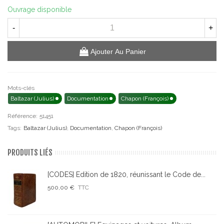
Ouvrage disponible
-
+
Ajouter Au Panier
Mots-clés
Baltazar (Julius)
Documentation
Chapon (François)
Référence:
51451
Tags:
Baltazar (Julius)
,
Documentation
,
Chapon (François)
PRODUITS LIÉS
[CODES] Edition de 1820, réunissant le Code de...
500,00 €
TTC