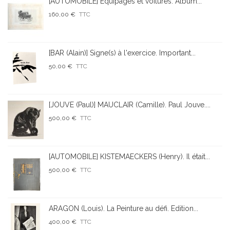
[AUTOMOBILE] Equipages et voitures. Album...
160,00 €
TTC
[BAR (Alain)] Signe(s) à l'exercice. Important...
50,00 €
TTC
[JOUVE (Paul)] MAUCLAIR (Camille). Paul Jouve....
500,00 €
TTC
[AUTOMOBILE] KISTEMAECKERS (Henry). Il était...
500,00 €
TTC
ARAGON (Louis). La Peinture au défi. Edition...
400,00 €
TTC