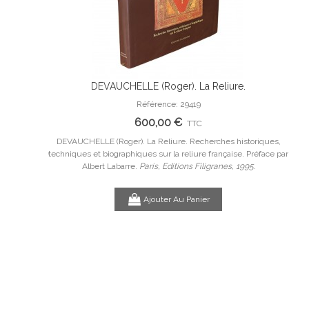
établie et
DEVAUCHELLE (Roger). La Reliure.
LEM
Ajouter Au Panier
ginale.
les
Référence: 29419
600,00 €
TTC
et présentée
DEVAUCHELLE (Roger). La Reliure. Recherches historiques,
LEME
n
Souvenir de
techniques et biographiques sur la reliure française. Préface par
l
014.
Albert Labarre.
Paris, Editions Filigranes, 1995.
Méd
Avec
rais
Ajouter Au Panier