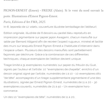
PIGNON-ERNEST (Ernest) - FREIXE (Alain). Si le vent du nord ouvrait la
porte. Illustrations d'Ernest Pignon-Ernest.
Paris, Editions d'Art FMA, 2025.
In-8, leporello de 12 volets, couverture illustrée (emboîtage de l'éditeur).
Edition originale, illustrée de 6 dessins au pastel bleu reproduits en
impression pigmentaire sur papier japon Awagami, chacun marouflé sur
sable par Bernard Alligand afin de recréer l'aspect rugueux, minéral et tactile
des murs sur lesquels Ernest Pignon-Ernest a l'habitude d'intervenir dans
l'espace urbain. Plusieurs des dessins marouflés sont partiellement
façonnés par déchirure. Grâce à la combinaison de ces différentes
techniques, chaque exemplaire de l'édition devient unique.
Tirage limité à 51 exemplaires numérotés sur papier du Moulin du Gué,
signés par l'auteur et l'artiste: 10 "exemplaires de chapelle", enrichis d'un
dessin original signé par l'artiste, numérotés de 1 à 10 - 10 exemplaires dits
"de tête", accompagnés d'un tirage supplémentaire pigmentaire d'une des
illustrations, signée par Ernest Pignon-Ernest, numérotés de 11 à 20 - 30
exemplaires courants, numérotés de 21 à 50 - Un exemplaire hors-
commerce.
Un des 10 "exemplaires de tête", numérotés de 11 à 20.