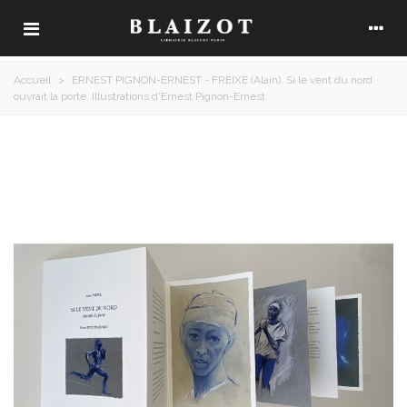
Accueil
>
ERNEST PIGNON-ERNEST - FREIXE (Alain). Si le vent du nord
ouvrait la porte. Illustrations d'Ernest Pignon-Ernest.