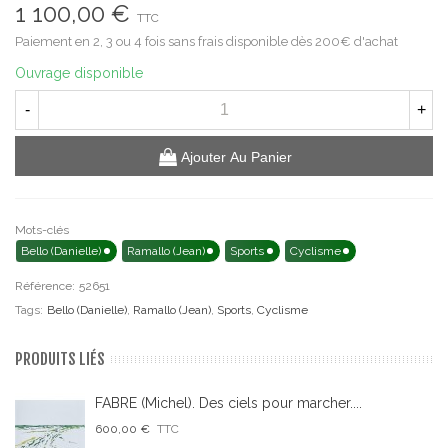
1 100,00 €
TTC
Paiement en 2, 3 ou 4 fois sans frais disponible dès 200€ d'achat
Ouvrage disponible
-
+
Ajouter Au Panier
Mots-clés
Bello (Danielle)
Ramallo (Jean)
Sports
Cyclisme
Référence:
52651
Tags:
Bello (Danielle)
,
Ramallo (Jean)
,
Sports
,
Cyclisme
PRODUITS LIÉS
FABRE (Michel). Des ciels pour marcher....
600,00 €
TTC