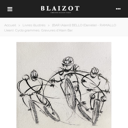
Accueil
>
Livres illustrés
>
[BAR (Alain)] BELLO (Danièle) - RAMALLO
(Jean). Cyclo grammes. Gravures d'Alain Bar.