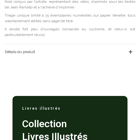
froid conçus par l'artiste, représentant des vélos, imprimés sous les textes
de Jean Ramallo et à l'achevé d'imprimer.
Tirage unique limité à 15 exemplaires numérotés sur papier Vénétie, tous
volontairement édités sans page de titre.
Il existe fort peu d'ouvrages consacrés au cyclisme, et celui-ci est
particulièrement réussi.
Détails du produit
Livres illustrés
Collection
Livres Illustrés