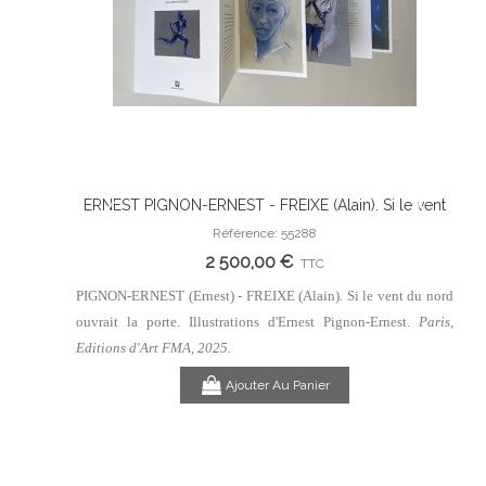
 Silence
ERNEST PIGNON-ERNEST - FREIXE (Alain). Si le vent
ERN
Ajouter Au Panier
 Clarence
du nord ouvrait la porte. Illustrations d'Ernest Pignon-
du n
Référence: 55288
Ernest.
2 500,00 €
TTC
lanc (Roman
PIGNON-ERNEST (Ernest) - FREIXE (Alain). Si le vent du nord
PIGNO
is, Editions
ouvrait la porte. Illustrations d'Ernest Pignon-Ernest.
Paris,
ouvra
Edit
Editions d'Art FMA, 2025.
Ajouter Au Panier