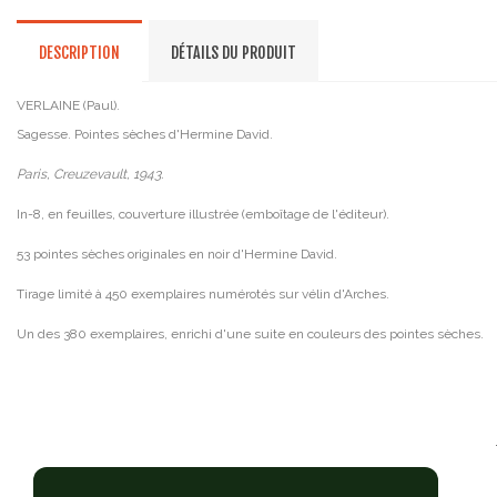
DESCRIPTION
DÉTAILS DU PRODUIT
VERLAINE (Paul).
Sagesse. Pointes sèches d'Hermine David.
Paris, Creuzevault, 1943.
In-8, en feuilles, couverture illustrée (emboîtage de l'éditeur).
53 pointes sèches originales en noir d'Hermine David.
Tirage limité à 450 exemplaires numérotés sur vélin d'Arches.
Un des 380 exemplaires, enrichi d'une suite en couleurs des pointes sèches.