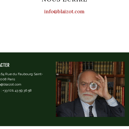
info@blaizot.com
ACTER
 164 Rue du Faubourg Saint-
5008 Paris
fo@blaizot.com
: +33 (0)1 43 59 36 58