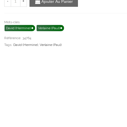
-
+
Ajouter Au Panier
Mots-clés
David (Hermine)
Verlaine (Paul)
Référence:
34764
Tags:
David (Hermine)
,
Verlaine (Paul)