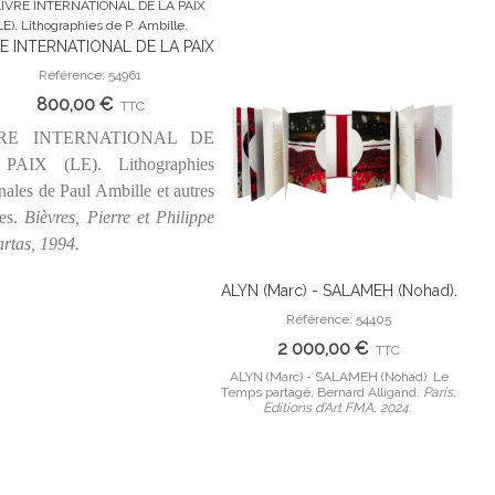
E INTERNATIONAL DE LA PAIX
Ajouter Au Panier
). Lithographies de P. Ambille.
Référence: 54961
800,00 €
TTC
RE INTERNATIONAL DE
PAIX (LE). Lithographies
inales de Paul Ambille et autres
tes.
Bièvres, Pierre et Philippe
artas, 1994.
ALYN (Marc) - SALAMEH (Nohad).
MI
Ajouter Au Panier
Le Temps partagé. Bernard
empo
Référence: 54405
Alligand.
F. C
2 000,00 €
TTC
ALYN (Marc) - SALAMEH (Nohad). Le
Temps partagé. Bernard Alligand.
Paris,
em
Editions d'Art FMA, 2024.
Cai