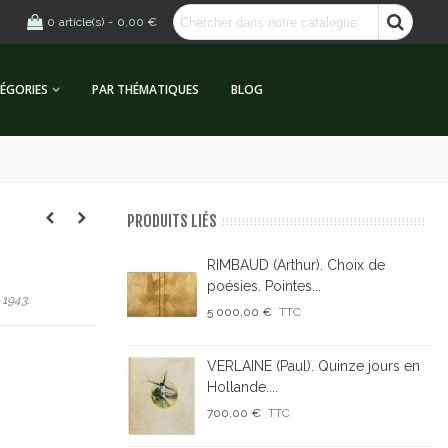
0
article(s)
-
0,00 €
ÉGORIES
PAR THÉMATIQUES
BLOG
PRODUITS LIÉS
RIMBAUD (Arthur). Choix de
poésies. Pointes...
 1943.
5 000,00 €
TTC
VERLAINE (Paul). Quinze jours en
Hollande....
700,00 €
TTC