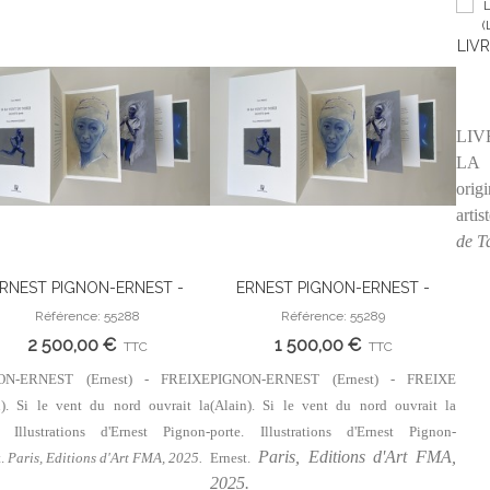
LIVR
(LE
LIV
LA 
orig
artis
de T
RNEST PIGNON-ERNEST -
ERNEST PIGNON-ERNEST -
Ajouter Au Panier
Ajouter Au Panier
XE (Alain). Si le vent du nord
FREIXE (Alain). Si le vent du nord
Référence: 55288
Référence: 55289
uvrait la porte. Illustrations
ouvrait la porte. Illustrations
2 500,00 €
1 500,00 €
TTC
TTC
d'Ernest Pignon-Ernest.
d'Ernest Pignon-Ernest.
ON-ERNEST (Ernest) - FREIXE
PIGNON-ERNEST (Ernest) - FREIXE
n). Si le vent du nord ouvrait la
(Alain). Si le vent du nord ouvrait la
. Illustrations d'Ernest Pignon-
porte. Illustrations d'Ernest Pignon-
Paris, Editions d'Art FMA,
t.
Paris, Editions d'Art FMA, 2025.
Ernest.
2025.