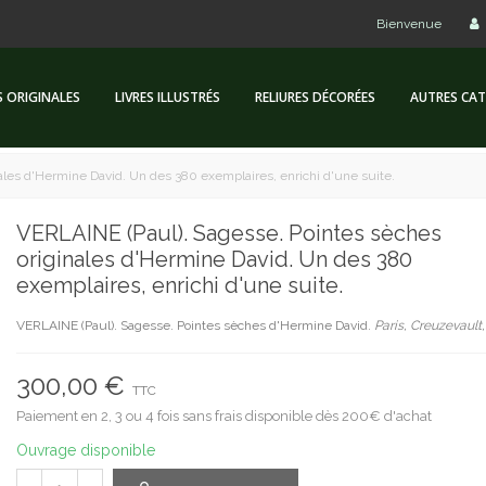
Bienvenue
S ORIGINALES
LIVRES ILLUSTRÉS
RELIURES DÉCORÉES
AUTRES CAT
ales d'Hermine David. Un des 380 exemplaires, enrichi d'une suite.
VERLAINE (Paul). Sagesse. Pointes sèches
originales d'Hermine David. Un des 380
exemplaires, enrichi d'une suite.
VERLAINE (Paul). Sagesse. Pointes sèches d'Hermine David.
Paris, Creuzevault,
300,00 €
TTC
Paiement en 2, 3 ou 4 fois sans frais disponible dès 200€ d'achat
Ouvrage disponible