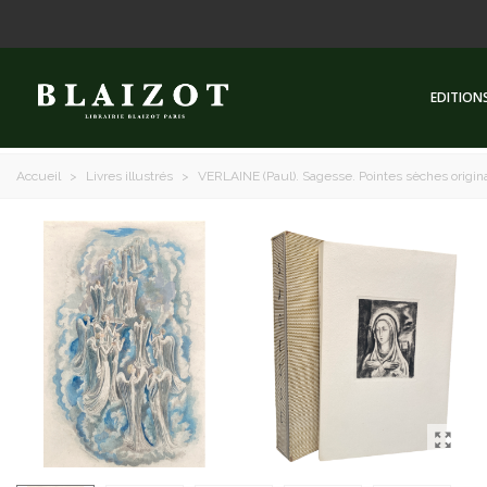
EDITION
Accueil
>
Livres illustrés
>
VERLAINE (Paul). Sagesse. Pointes sèches origin