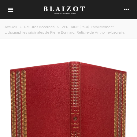
Accueil
>
Reliures décorées
>
VERLAINE (Paul). Parallèlement.
Lithographies originales de Pierre Bonnard. Reliure de Anthoine-Legrain.