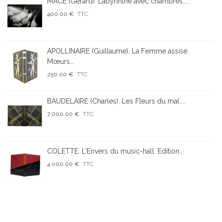
MACÉ (Gérard). Labyrinthe avec chambres....
400,00 €
TTC
APOLLINAIRE (Guillaume). La Femme assise.
Mœurs...
250,00 €
TTC
BAUDELAIRE (Charles). Les Fleurs du mal....
7 000,00 €
TTC
COLETTE. L'Envers du music-hall. Edition...
4 000,00 €
TTC