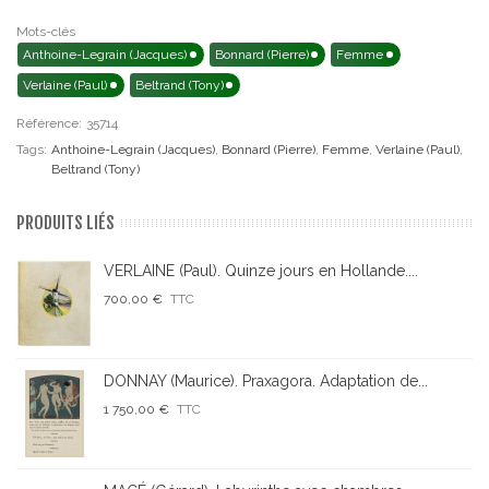
Mots-clés
Anthoine-Legrain (Jacques)
Bonnard (Pierre)
Femme
Verlaine (Paul)
Beltrand (Tony)
Référence:
35714
Tags:
Anthoine-Legrain (Jacques)
,
Bonnard (Pierre)
,
Femme
,
Verlaine (Paul)
,
Beltrand (Tony)
PRODUITS LIÉS
VERLAINE (Paul). Quinze jours en Hollande....
700,00 €
TTC
DONNAY (Maurice). Praxagora. Adaptation de...
1 750,00 €
TTC