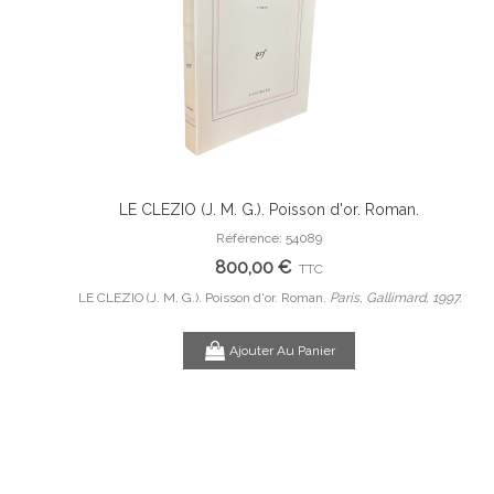
 originale.
LE CLEZIO (J. M. G.). Poisson d'or. Roman.
Ajouter Au Panier
e de Pierre-
Référence: 54089
800,00 €
TTC
B, 1953.
LE CLEZIO (J. M. G.). Poisson d'or. Roman.
Paris, Gallimard, 1997.
Com
Ajouter Au Panier