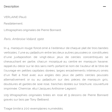
Description
VERLAINE (Paul).
Parallèlement.
Lithographies originales de Pierre Bonnard.
Paris, Ambroise Vollard, 1900.
In-4, maroquin rouge foncé orné à l'extérieur de chaque plat de trois bandes
verticales, l'une au palladium entre les deux autres poussées or, constituées
d'une juxtaposition de vingt-deux jeux de cercles concentriques se
chevauchant en partie, chacun mosaïqué au centre en maroquin havane;
rappel du décor sur le dos sans nerfs portant le nom de l'auteur et le titre de
l'ouvrage en petites capitales dorées; larges encadrements intérieurs ornés
d'un filet à froid avec aux angles des jeux de petits cercles poussés
alternativement or ou au palladium sur des pièces de maroquin gris,
doublures et gardes de soie rose, tranches dorées sur brochure, couverture
imprimée. Chemise, étui (Jacques Anthoine-Legrain).
109 lithographies originales tirées en rose et 9 dessins de Pierre Bonnard
gravés sur bois par Tony Beltrand.
Tirage limité à 200 exemplaires numérotés.