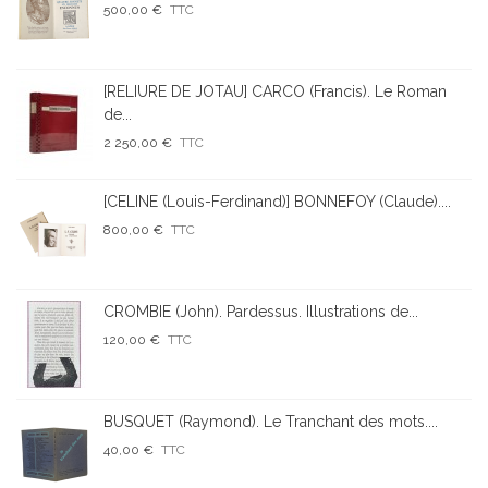
500,00 €
TTC
[RELIURE DE JOTAU] CARCO (Francis). Le Roman
de...
2 250,00 €
TTC
[CELINE (Louis-Ferdinand)] BONNEFOY (Claude)....
800,00 €
TTC
CROMBIE (John). Pardessus. Illustrations de...
120,00 €
TTC
BUSQUET (Raymond). Le Tranchant des mots....
40,00 €
TTC