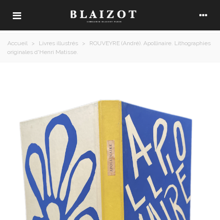
Accueil
>
Livres illustrés
>
ROUVEYRE (André). Apollinaire. Lithographies
originales d'Henri Matisse.