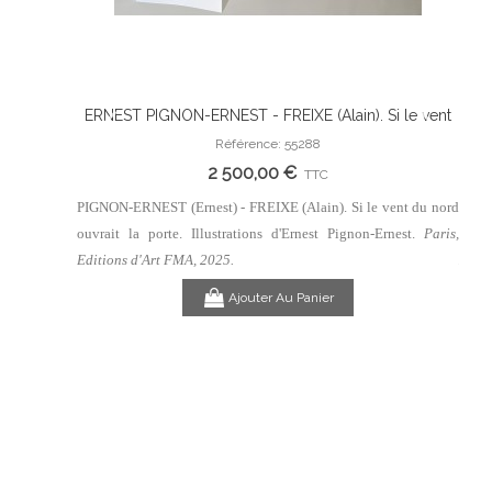
 Silence
ERNEST PIGNON-ERNEST - FREIXE (Alain). Si le vent
ERN
Ajouter Au Panier
 Clarence
du nord ouvrait la porte. Illustrations d'Ernest Pignon-
du n
Référence: 55288
Ernest.
2 500,00 €
TTC
lanc (Roman
PIGNON-ERNEST (Ernest) - FREIXE (Alain). Si le vent du nord
PIGNO
is, Editions
ouvrait la porte. Illustrations d'Ernest Pignon-Ernest.
Paris,
ouvra
Edit
Editions d'Art FMA, 2025.
Ajouter Au Panier