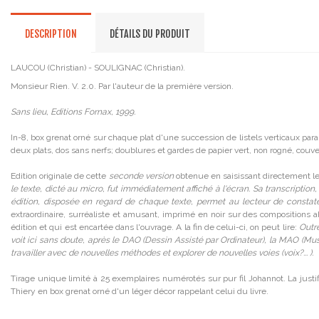
DESCRIPTION
DÉTAILS DU PRODUIT
LAUCOU (Christian) - SOULIGNAC (Christian).
Monsieur Rien. V. 2.0. Par l'auteur de la première version.
Sans lieu, Editions Fornax, 1999.
In-8, box grenat orné sur chaque plat d'une succession de listels verticaux para
deux plats, dos sans nerfs; doublures et gardes de papier vert, non rogné, couv
Edition originale de cette
seconde version
obtenue en saisissant directement le te
le texte, dicté au micro, fut immédiatement affiché à l'écran. Sa transcription
édition, disposée en regard de chaque texte, permet au lecteur de constater
extraordinaire, surréaliste et amusant, imprimé en noir sur des compositions a
édition et qui est encartée dans l'ouvrage. A la fin de celui-ci, on peut lire:
Outre
voit ici sans doute, après le DAO (Dessin Assisté par Ordinateur), la MAO (Musiqu
travailler avec de nouvelles méthodes et explorer de nouvelles voies (voix?... ).
Tirage unique limité à 25 exemplaires numérotés sur pur fil Johannot. La justif
Thiery en box grenat orné d'un léger décor rappelant celui du livre.