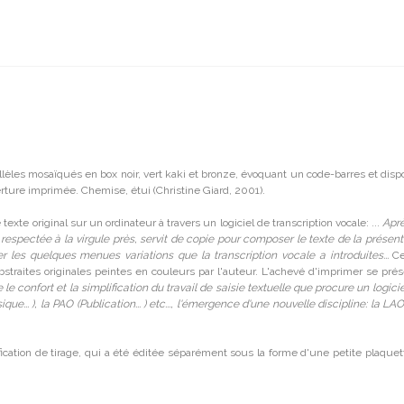
llèles mosaïqués en box noir, vert kaki et bronze, évoquant un code-barres et disp
erture imprimée. Chemise, étui (Christine Giard, 2001).
xte original sur un ordinateur à travers un logiciel de transcription vocale: ...
Aprè
, respectée à la virgule près, servit de copie pour composer le texte de la prése
 les quelques menues variations que la transcription vocale a introduites...
Ces
bstraites originales peintes en couleurs par l'auteur. L'achevé d'imprimer se pr
 le confort et la simplification du travail de saisie textuelle que procure un logici
e... ), la PAO (Publication... ) etc..., l'émergence d'une nouvelle discipline: la LA
ication de tirage, qui a été éditée séparément sous la forme d'une petite plaquette