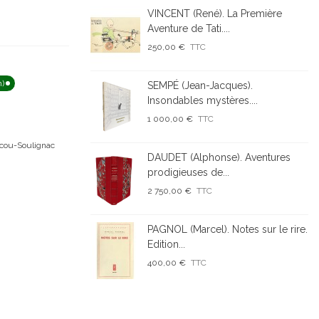
VINCENT (René). La Première
Aventure de Tati....
250,00 €
TTC
n)
SEMPÉ (Jean-Jacques).
Insondables mystères....
1 000,00 €
TTC
cou-Soulignac
DAUDET (Alphonse). Aventures
prodigieuses de...
2 750,00 €
TTC
PAGNOL (Marcel). Notes sur le rire.
Edition...
400,00 €
TTC