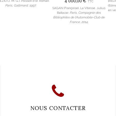
4 000,00 €
ZIO (J. M. G.). Poisson d'or. Roman.
[RE
TTC
Paris, Gallimard, 1997.
(Edmo
SAGAN (Françoise). La Vitesse. Julius
en ve
Baltazar.
Paris, Compagnie des
Bibliophiles de l'Automobile-Club de
France, 2014.
NOUS CONTACTER