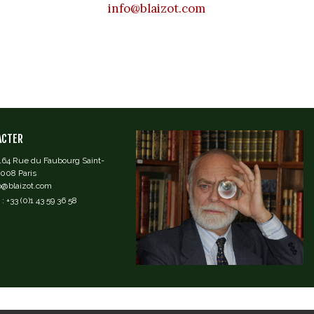
info@blaizot.com
ACTER
 164 Rue du Faubourg Saint-
5008 Paris
fo@blaizot.com
: +33 (0)1 43 59 36 58