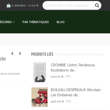
0
article(s)
-
0,00 €
ÉGORIES
PAR THÉMATIQUES
BLOG
PRODUITS LIÉS
 de
CROMBIE (John). Pardessus.
Illustrations de...
 de la première
120,00 €
TTC
BOILEAU-DESPREAUX (Nicolas).
Les Embarras de...
400,00 €
TTC