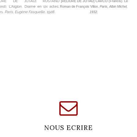
LIURE DE JOTAU] ROSTAND
[RELIURE DE JOTAU] CARCO (Francis). Le
nd). L'Aiglon. Drame en six actes,
co
Roman de François Villon.
Paris, Albin Michel,
rs.
Paris, Eugène Fasquelle, 1928.
1932.
NOUS ECRIRE