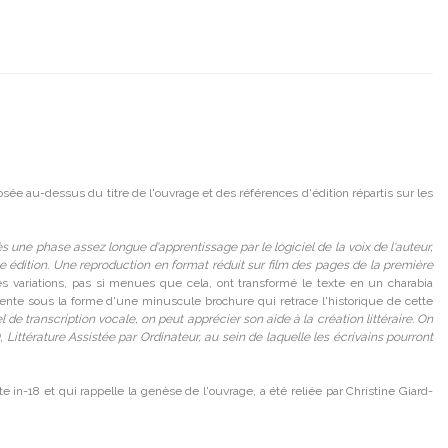
osée au-dessus du titre de l'ouvrage et des références d'édition répartis sur les
s une phase assez longue d'apprentissage par le logiciel de la voix de l'auteur,
nte édition. Une reproduction en format réduit sur film des pages de la première
 variations, pas si menues que cela, ont transformé le texte en un charabia
ésente sous la forme d'une minuscule brochure qui retrace l'historique de cette
el de transcription vocale, on peut apprécier son aide à la création littéraire. On
O, Littérature Assistée par Ordinateur, au sein de laquelle les écrivains pourront
 in-18 et qui rappelle la genèse de l'ouvrage, a été reliée par Christine Giard-