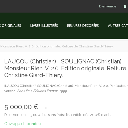
Bienvenue
S ORIGINALES
LIVRES ILLUSTRÉS
RELIURES DÉCORÉES
AUTRES CAT
onsieur Rien. V. 2.0. Edition originale. Reliure de Christine Giard-Thiery.
LAUCOU (Christian) - SOULIGNAC (Christian).
Monsieur Rien. V. 2.0. Edition originale. Reliure
Christine Giard-Thiery.
[LAUCOU (Christian)] SOULIGNAC (Christian). Monsieur Rien. V. 2.0. Par l'auteur
version.
Sans lieu, Editions Fornax, 1999.
5 000,00 €
TTC
Paiement en 2, 3 ou 4 fois sans frais disponible dès 200€ d'achat
Ouvrage disponible