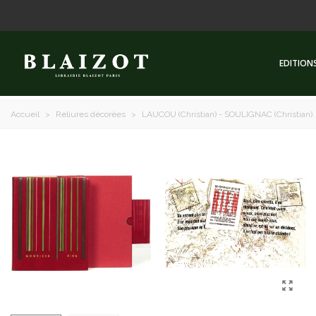
EDITION
Accueil
>
Reliures décorées
>
LAUCOU (Christian) - SOULIGNAC (Christian). M