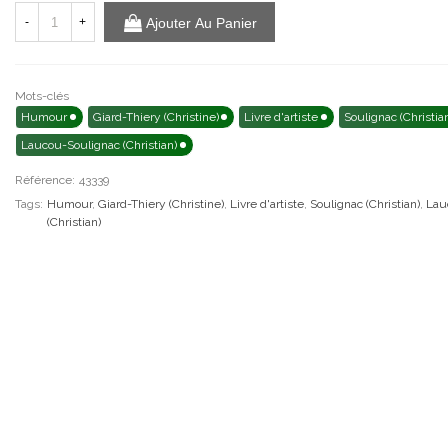
-
+
Ajouter Au Panier
Mots-clés
Humour
Giard-Thiery (Christine)
Livre d'artiste
Soulignac (Christia
Laucou-Soulignac (Christian)
Référence:
43339
Tags:
Humour
,
Giard-Thiery (Christine)
,
Livre d'artiste
,
Soulignac (Christian)
,
Lau
(Christian)