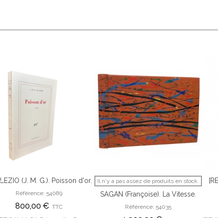
LEZIO (J. M. G.). Poisson d'or.
[R
Il n'y a pas assez de produits en stock.
Ajouter Au Panier
Afficher Plus
Roman.
(E
Référence: 54089
SAGAN (Françoise). La Vitesse.
Julius Baltazar.
800,00 €
TTC
Référence: 54035