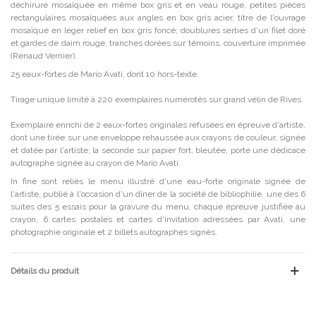
déchirure mosaïquée en même box gris et en veau rouge, petites pièces
rectangulaires mosaïquées aux angles en box gris acier, titre de l'ouvrage
mosaïqué en léger relief en box gris foncé; doublures serties d'un filet doré
et gardes de daim rouge, tranches dorées sur témoins, couverture imprimée
(Renaud Vernier).
25 eaux-fortes de Mario Avati, dont 10 hors-texte.
Tirage unique limité à 220 exemplaires numérotés sur grand vélin de Rives.
Exemplaire enrichi de 2 eaux-fortes originales refusées en épreuve d'artiste,
dont une tirée sur une enveloppe rehaussée aux crayons de couleur, signée
et datée par l'artiste; la seconde sur papier fort, bleutée, porte une dédicace
autographe signée au crayon de Mario Avati.
In fine sont reliés le menu illustré d'une eau-forte originale signée de
l'artiste, publié à l'occasion d'un dîner de la société de bibliophilie, une des 6
suites des 5 essais pour la gravure du menu, chaque épreuve justifiée au
crayon, 6 cartes postales et cartes d'invitation adressées par Avati, une
photographie originale et 2 billets autographes signés.
Détails du produit