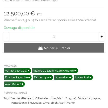
12 500,00 €
TTC
Paiement en 2, 3 ou 4 fois sans frais disponible dès 200€ d'achat
Ouvrage disponible
-
+
Ajouter Au Panier
Mots-clés
Vernier (Renaud)
Villiers de L'Isle-Adam (Aug de)
Envoi autographe
Fantastique
Nouvelles
Livre-objet
Avati (Mario)
Référence:
37622
Tags:
Vernier (Renaud)
,
Villiers de L'Isle-Adam (Aug de)
,
Envoi autographe
,
Fantastique
,
Nouvelles
,
Livre-objet
,
Avati (Mario)