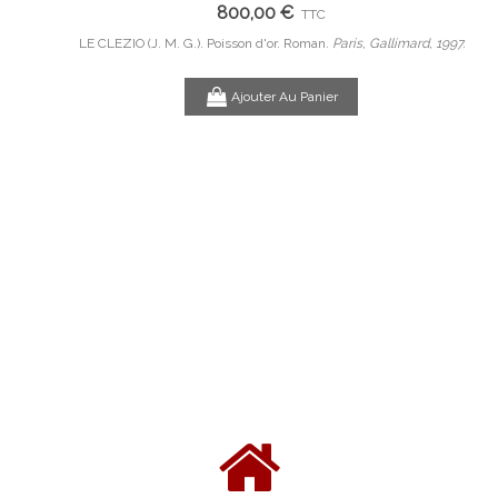
800,00 €
TTC
B, 1953.
LE CLEZIO (J. M. G.). Poisson d'or. Roman.
Paris, Gallimard, 1997.
Com
Ajouter Au Panier