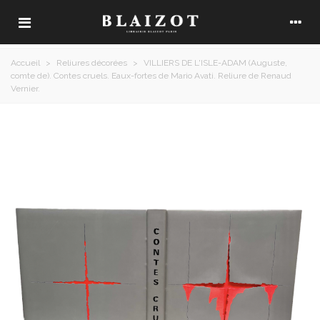
Accueil
>
Reliures décorées
>
VILLIERS DE L'ISLE-ADAM (Auguste,
comte de). Contes cruels. Eaux-fortes de Mario Avati. Reliure de Renaud
Vernier.