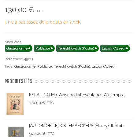
130,00 €
TTC
Il n'y a pas assez de produits en stock.
Mots-clés
Gastronomie
Publicité
Terechkovitch (Kostia)
Latour (Alfred)
Référence:
49613
Tags:
Gastronomie
,
Publicité
,
Terechkovitch (Kostia)
,
Latour (Alfred)
PRODUITS LIÉS
EYLAUD (J.M.). Ainsi parlait Esculape… Au temps...
120,00 €
TTC
[AUTOMOBILE] KISTEMAECKERS (Henry). Il était...
500,00 €
TTC