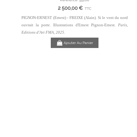
Ernest.
2 500,00 €
TTC
lanc (Roman
PIGNON-ERNEST (Ernest) - FREIXE (Alain). Si le vent du nord
PIGNO
is, Editions
ouvrait la porte. Illustrations d'Ernest Pignon-Ernest.
Paris,
ouvra
Edit
Editions d'Art FMA, 2025.
Ajouter Au Panier