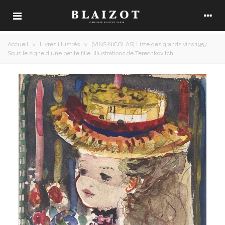
Accueil
>
Livres illustrés
>
[VINS NICOLAS] Liste des grands vins 1957.
Sous le signe d'une petite fille. Illustrations de Terechkovitch.