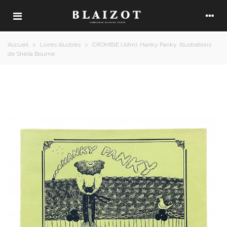
Accueil
>
Livres illustrés
>
CROMBIE (John). Hanky Panky. Illustrations
de Sheila Bourne.