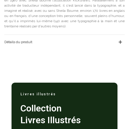
en 1980 avec Sheila Bourne l'association Kickshaws. Parallèlement à son
activité de traducteur indépendant, il s'est lancé dans la typographie, et a
imaginé et réalisé, avec ou sans Sheila Bourne, environ 170 livres en anglais
ou en français, d'une conception très personnelle, souvent pleins d'humour,
et qu'il a imprimés lui-même (140 avec une typographie à la main et une
trentaine réalisés par d'autres moyens).
Détails du produit
Livres illustrés
Collection
Livres Illustrés