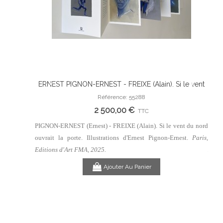
 Silence
ERNEST PIGNON-ERNEST - FREIXE (Alain). Si le vent
ERN
Ajouter Au Panier
 Clarence
du nord ouvrait la porte. Illustrations d'Ernest Pignon-
du n
Référence: 55288
Ernest.
2 500,00 €
TTC
lanc (Roman
PIGNON-ERNEST (Ernest) - FREIXE (Alain). Si le vent du nord
PIGNO
is, Editions
ouvrait la porte. Illustrations d'Ernest Pignon-Ernest.
Paris,
ouvra
Edit
Editions d'Art FMA, 2025.
Ajouter Au Panier