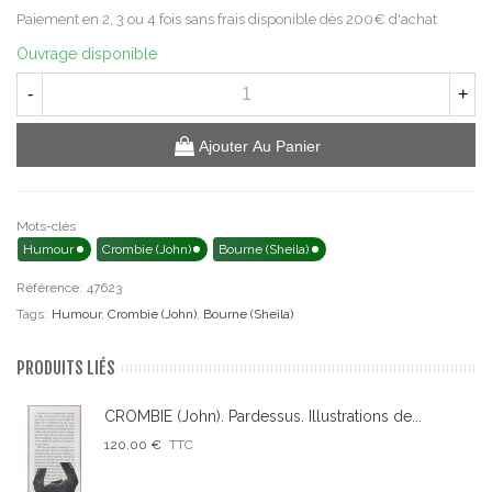
Paiement en 2, 3 ou 4 fois sans frais disponible dès 200€ d'achat
Ouvrage disponible
-
+
Ajouter Au Panier
Mots-clés
Humour
Crombie (John)
Bourne (Sheila)
Référence:
47623
Tags:
Humour
,
Crombie (John)
,
Bourne (Sheila)
PRODUITS LIÉS
CROMBIE (John). Pardessus. Illustrations de...
120,00 €
TTC