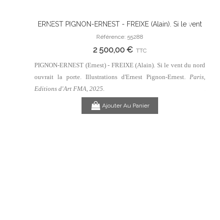
 Silence
ERNEST PIGNON-ERNEST - FREIXE (Alain). Si le vent
ERN
Ajouter Au Panier
 Clarence
du nord ouvrait la porte. Illustrations d'Ernest Pignon-
du n
Référence: 55288
Ernest.
2 500,00 €
TTC
lanc (Roman
PIGNON-ERNEST (Ernest) - FREIXE (Alain). Si le vent du nord
PIGNO
is, Editions
ouvrait la porte. Illustrations d'Ernest Pignon-Ernest.
Paris,
ouvra
Edit
Editions d'Art FMA, 2025.
Ajouter Au Panier