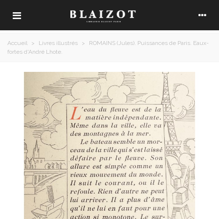
Accueil
>
Livres illustrés
>
ROMAINS (Jules). Puissances de Paris. Eaux-
fortes d'André Lhote.