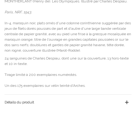
MONTHERLANT (Henry de). Les Olympiques. Illustré par Charles Despiau.
Paris, NRF, 1943.
In-4, maroquin noir, plats ornés d'une colonne corinthienne suggérée par des
jeux de filets dorés poussés de part et d'autre d'une large bande verticale
centrale de papier granité, avec au pied une frise à la grecque mosaïquée en
maroquin orange; titre de l'ouvrage en grandes capitales poussées or sur le
dos sans nerfs; doublures et gardes de papier granité havane, tête dorée,
non rogné, couverture illustrée (Marot-Rodde).
24 sanguines de Charles Despiau, dont une sur la couverture, 13 hors-texte
et 10 in-texte.
Tirage limité à 200 exemplaires numérotés.
Un des 175 exemplaires sur vélin teinté d'Arches.
Détails du produit