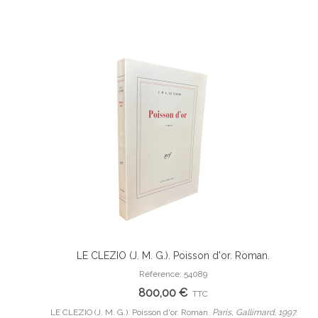
 originale.
LE CLEZIO (J. M. G.). Poisson d'or. Roman.
Ajouter Au Panier
e de Pierre-
Référence: 54089
800,00 €
TTC
B, 1953.
LE CLEZIO (J. M. G.). Poisson d'or. Roman.
Paris, Gallimard, 1997.