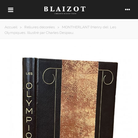
Accueil
>
Reliures décorées
>
MONTHERLANT (Henry de). Les
Olympiques. Illustré par Charles Despiau.