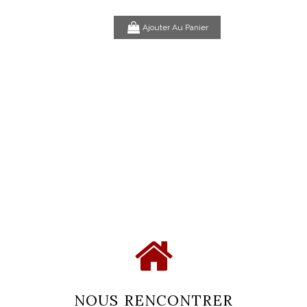
Com
Ajouter Au Panier
NOUS RENCONTRER