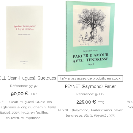
ILL (Jean-Hugues). Quelques
Il n'y a pas assez de produits en stock.
Ajouter Au Panier
Afficher Plus
pierres glanées le long du
Référence: 55197
PEYNET (Raymond). Parler
chemin.
d'amour avec tendresse.
90,00 €
TTC
Référence: 54224
225,00 €
NEILL (Jean-Hugues). Quelques
BOUL
TTC
es glanées le long du chemin.
Paris,
Nou
PEYNET (Raymond). Parler d'amour avec
Blaizot, 2025.
In-12, en feuilles,
tendresse.
Paris, Fayard, 1975.
couverture imprimée.