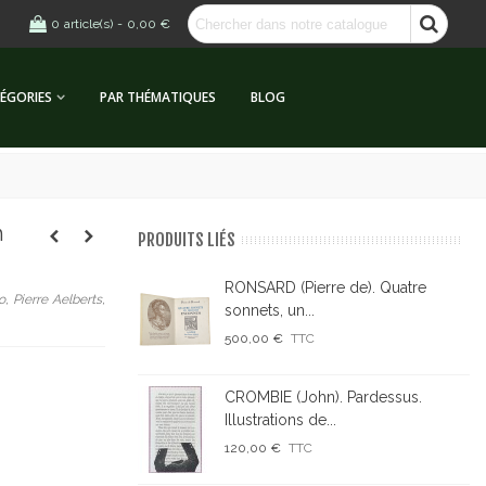
0
article(s)
-
0,00 €
ÉGORIES
PAR THÉMATIQUES
BLOG
h
PRODUITS LIÉS
RONSARD (Pierre de). Quatre
, Pierre Aelberts,
sonnets, un...
500,00 €
TTC
CROMBIE (John). Pardessus.
Illustrations de...
120,00 €
TTC