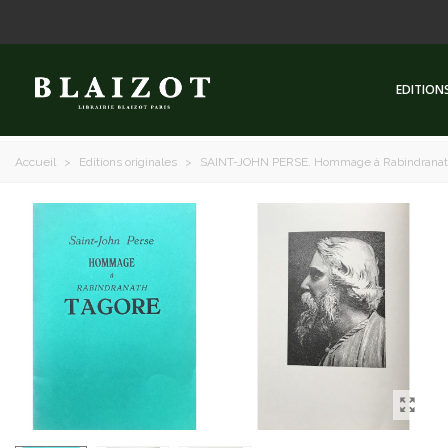
EDITION
Accueil
>
Editions originales
>
SAINT-JOHN PERSE. Hommage à Rabindranath T