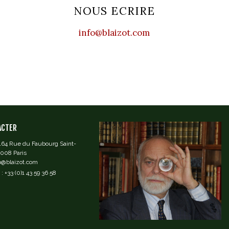
NOUS ECRIRE
info@blaizot.com
ACTER
 164 Rue du Faubourg Saint-
5008 Paris
fo@blaizot.com
: +33 (0)1 43 59 36 58