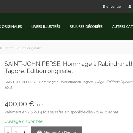
Bienvenue
S ORIGINALES
LIVRES ILLUSTRÉS
RELIURES DÉCORÉES
AUTRES CAT
agore. Edition originale.
SAINT-JOHN PERSE. Hommage à Rabindranat
Tagore. Edition originale.
SAINT-JOHN PERSE. Hommage à Rabindranath Tagore.
Liège, Editions Dynamo
1962.
400,00 €
TTC
Paiement en 2, 3 ou 4 fois sans frais disponible dès 200€ d'achat
Ouvrage disponible
-
+
Ajouter Au Panier