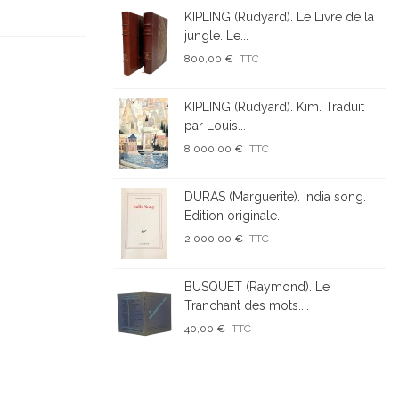
KIPLING (Rudyard). Le Livre de la
jungle. Le...
800,00 €
TTC
KIPLING (Rudyard). Kim. Traduit
par Louis...
8 000,00 €
TTC
DURAS (Marguerite). India song.
Edition originale.
2 000,00 €
TTC
BUSQUET (Raymond). Le
Tranchant des mots....
40,00 €
TTC