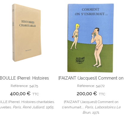
BOULLE (Pierre). Histoires
[FAIZANT (Jacques)] Comment on
QU
Ajouter Au Panier
Ajouter Au Panier
charitables. Nouvelles.
s'enrhumait... Planches en
B
Référence: 54175
Référence: 54172
couleurs dessinées par Jacques
400,00 €
200,00 €
TTC
TTC
Faizant.
LE (Pierre). Histoires charitables.
[FAIZANT (Jacques)] Comment on
QUEF
velles.
Paris, René Julliard, 1965.
s'enrhumait...
Paris, Laboratoires Le
Poin
Brun, 1971.