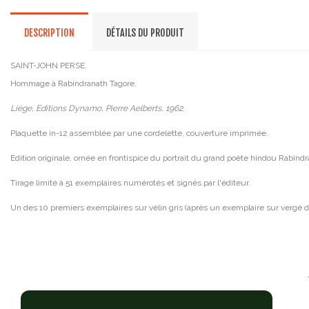
DESCRIPTION
DÉTAILS DU PRODUIT
SAINT-JOHN PERSE.
Hommage à Rabindranath Tagore.
Liège, Editions Dynamo, Pierre Aelberts, 1962.
Plaquette in-12 assemblée par une cordelette, couverture imprimée.
Edition originale, ornée en frontispice du portrait du grand poète hindou Rabind
Tirage limité à 51 exemplaires numérotés et signés par l'éditeur.
Un des 10 premiers exemplaires sur vélin gris (après un exemplaire sur vergé d