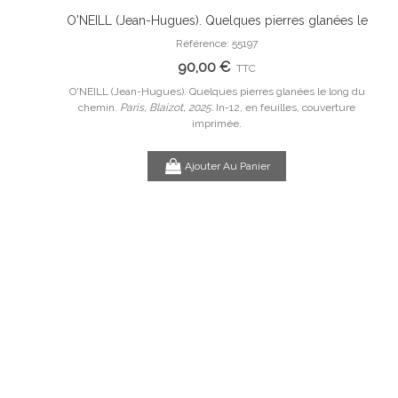
onyme avec
O'NEILL (Jean-Hugues). Quelques pierres glanées le
Ajouter Au Panier
riginale.
long du chemin.
Référence: 55197
PEY
90,00 €
TTC
e avec des
O'NEILL (Jean-Hugues). Quelques pierres glanées le long du
n,
chemin.
Paris, Blaizot, 2025.
In-12, en feuilles, couverture
PE
imprimée.
Ajouter Au Panier