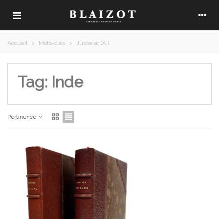
Accueil
>
Mots-clés
>
Jusserat (A.)
Tag: Inde
Pertinence