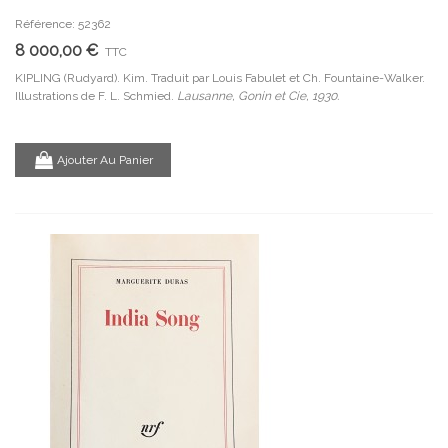
Référence: 52362
8 000,00 €
TTC
KIPLING (Rudyard). Kim. Traduit par Louis Fabulet et Ch. Fountaine-Walker.
Illustrations de F. L. Schmied.
Lausanne, Gonin et Cie, 1930.
Ajouter Au Panier