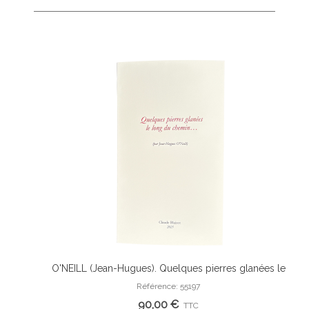
onyme avec
O'NEILL (Jean-Hugues). Quelques pierres glanées le
Ajouter Au Panier
riginale.
long du chemin.
Référence: 55197
PEY
90,00 €
TTC