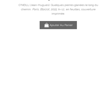
e avec des
O'NEILL (Jean-Hugues). Quelques pierres glanées le long du
n,
chemin.
Paris, Blaizot, 2025.
In-12, en feuilles, couverture
PE
imprimée.
Ajouter Au Panier