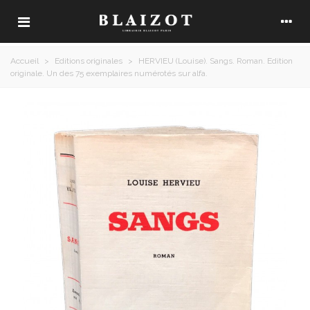
Accueil
>
Editions originales
>
HERVIEU (Louise). Sangs. Roman. Edition
originale. Un des 75 exemplaires numérotés sur alfa.