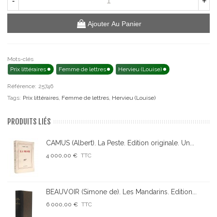
-
+
Ajouter Au Panier
Mots-clés
Prix littéraires
Femme de lettres
Hervieu (Louise)
Référence:
25746
Tags:
Prix littéraires
,
Femme de lettres
,
Hervieu (Louise)
PRODUITS LIÉS
CAMUS (Albert). La Peste. Edition originale. Un...
4 000,00 €
TTC
BEAUVOIR (Simone de). Les Mandarins. Edition...
6 000,00 €
TTC