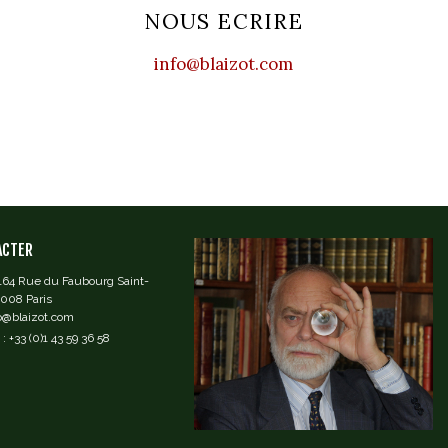
NOUS ECRIRE
info@blaizot.com
ACTER
 164 Rue du Faubourg Saint-
5008 Paris
fo@blaizot.com
: +33 (0)1 43 59 36 58