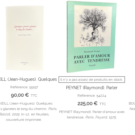
ILL (Jean-Hugues). Quelques
Il n'y a pas assez de produits en stock.
Ajouter Au Panier
Afficher Plus
pierres glanées le long du
Référence: 55197
PEYNET (Raymond). Parler
chemin.
d'amour avec tendresse.
90,00 €
TTC
Référence: 54224
225,00 €
NEILL (Jean-Hugues). Quelques
BOUL
TTC
es glanées le long du chemin.
Paris,
Nou
PEYNET (Raymond). Parler d'amour avec
Blaizot, 2025.
In-12, en feuilles,
tendresse.
Paris, Fayard, 1975.
couverture imprimée.