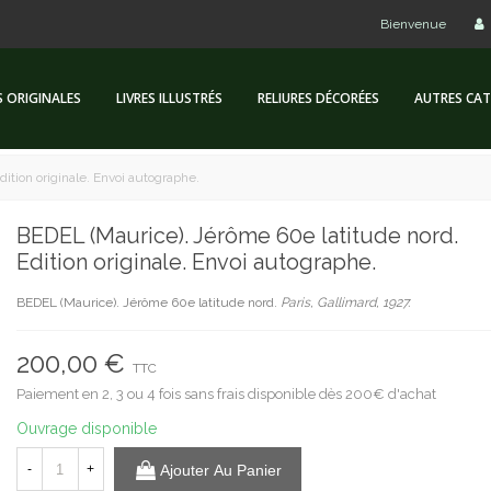
Bienvenue
S ORIGINALES
LIVRES ILLUSTRÉS
RELIURES DÉCORÉES
AUTRES CAT
ition originale. Envoi autographe.
BEDEL (Maurice). Jérôme 60e latitude nord.
Edition originale. Envoi autographe.
BEDEL (Maurice). Jérôme 60e latitude nord.
Paris, Gallimard, 1927.
200,00 €
TTC
Paiement en 2, 3 ou 4 fois sans frais disponible dès 200€ d'achat
Ouvrage disponible
-
+
Ajouter Au Panier