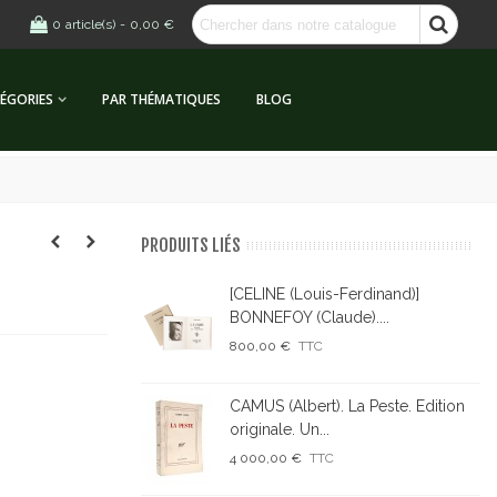
0
article(s)
-
0,00 €
ÉGORIES
PAR THÉMATIQUES
BLOG
PRODUITS LIÉS
[CELINE (Louis-Ferdinand)]
BONNEFOY (Claude)....
800,00 €
TTC
CAMUS (Albert). La Peste. Edition
originale. Un...
4 000,00 €
TTC