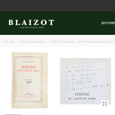
EDITION
Accueil
>
Editions originales
>
BEDEL (Maurice). Jérôme 60e latitude nord. Ed