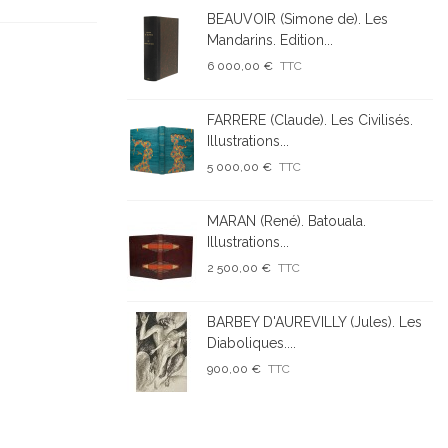
BEAUVOIR (Simone de). Les
Mandarins. Edition...
6 000,00 €
TTC
FARRERE (Claude). Les Civilisés.
Illustrations...
5 000,00 €
TTC
MARAN (René). Batouala.
Illustrations...
2 500,00 €
TTC
BARBEY D'AUREVILLY (Jules). Les
Diaboliques....
900,00 €
TTC