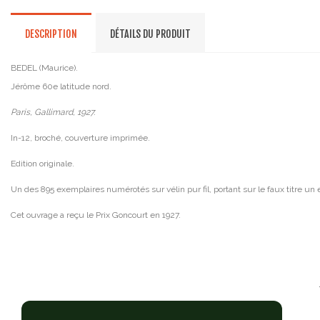
DESCRIPTION
DÉTAILS DU PRODUIT
BEDEL (Maurice).
Jérôme 60e latitude nord.
Paris, Gallimard, 1927.
In-12, broché, couverture imprimée.
Edition originale.
Un des 895 exemplaires numérotés sur vélin pur fil, portant sur le faux titre u
Cet ouvrage a reçu le Prix Goncourt en 1927.