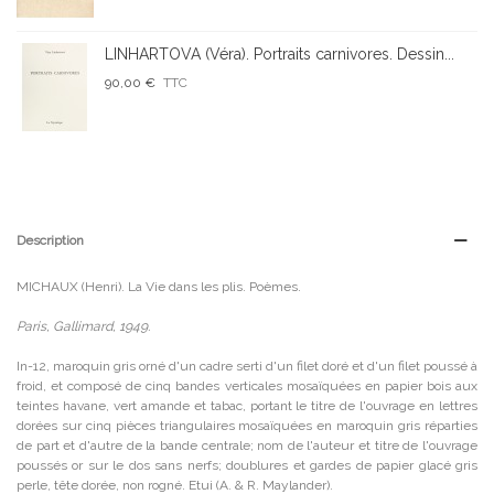
LINHARTOVA (Véra). Portraits carnivores. Dessin...
90,00 €
TTC
Description
MICHAUX (Henri). La Vie dans les plis. Poèmes.
Paris, Gallimard, 1949.
In-12, maroquin gris orné d'un cadre serti d'un filet doré et d'un filet poussé à
froid, et composé de cinq bandes verticales mosaïquées en papier bois aux
teintes havane, vert amande et tabac, portant le titre de l'ouvrage en lettres
dorées sur cinq pièces triangulaires mosaïquées en maroquin gris réparties
de part et d'autre de la bande centrale; nom de l'auteur et titre de l'ouvrage
poussés or sur le dos sans nerfs; doublures et gardes de papier glacé gris
perle, tête dorée, non rogné. Etui (A. & R. Maylander).