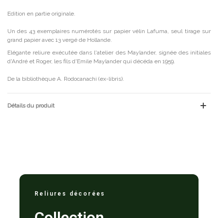
Edition en partie originale.
Un des 43 exemplaires numérotés sur papier vélin Lafuma, seul tirage sur
grand papier avec 13 vergé de Hollande.
Elégante reliure exécutée dans l'atelier des Maylander, signée des initiales
d'André et Roger, les fils d'Emile Maylander qui décéda en 1959.
De la bibliothèque A. Rodocanachi (ex-libris).
Détails du produit
Reliures décorées
Collection