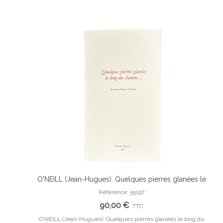
onyme avec
O'NEILL (Jean-Hugues). Quelques pierres glanées le
Ajouter Au Panier
riginale.
long du chemin.
Référence: 55197
PEY
90,00 €
TTC
e avec des
O'NEILL (Jean-Hugues). Quelques pierres glanées le long du