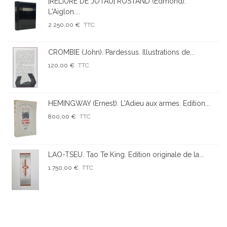
[RELIURE DE JOTAU] ROSTAND (Edmond).
L'Aiglon....
2 250,00 €
TTC
CROMBIE (John). Pardessus. Illustrations de...
120,00 €
TTC
HEMINGWAY (Ernest). L'Adieu aux armes. Edition...
800,00 €
TTC
LAO-TSEU. Tao Te King. Edition originale de la...
1 750,00 €
TTC