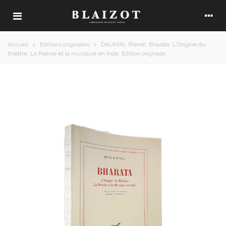
Accueil
>
Editions originales
>
DAUMAL (René). Bharata. L'Origine du
théâtre. La Poésie et la musique en Inde. Edition originale.