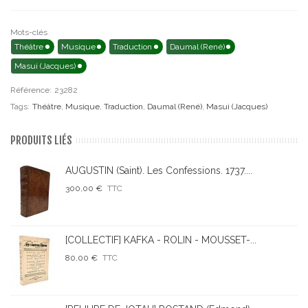
Mots-clés
Théâtre
Musique
Traduction
Daumal (René)
Masui (Jacques)
Référence:
23282
Tags:
Théâtre
,
Musique
,
Traduction
,
Daumal (René)
,
Masui (Jacques)
PRODUITS LIÉS
AUGUSTIN (Saint). Les Confessions. 1737....
300,00 €
TTC
[COLLECTIF] KAFKA - ROLIN - MOUSSET-...
80,00 €
TTC