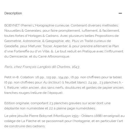
Description
BOBYNET (Pierre) L'Horographie curieuse. Contenant diverses methodes;
Nouuelles & Generales; pour faire promptement, iuftement, & facilement,
toutes fortes d'Horloges & Cadrans. Avec plusieurs belles Propositions de
Geometrie, Astronomie, & Geographie, etc. Plus vn Traité curieux de
Geodefie, pour Mefurer, Toizer, Arpenter; & pour prendre aifément le Plan
d'vne Fortereffe ou d'vn Ville, &. Le tout reduit en Pratique avec l'inftrument
du Demicercle, et du Carré Aftronomique.
Paris, chez François Langlois dit Chartres, 1643.
Petit in-8. Collation: 16 pp., 119 pp., 154 pp., (6 pp. non chiffrées pour la table),
(6 pp. non chiffrées pour
Au lecteur),
(1 feuillet blanc), 24 pp., 23 planches h.-
t. Reliure: vélin ancien, dos sans nerfs, doublures et gardes de papier ancien,
tranches rouges (reliure de l'époque).
Edition originale, comportant 23 planches gravées sur acier dont une
dépliante non numérotée et 22 à pleine page numérotées.
Le père jésuite Pierre Bobynet (Montluçon 1593 - Orléans 1668) enseignait au
collège de La Flèche et se passionnait pour l'horlogerie, et en particulier l'art
de construire des cadrans.