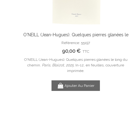
onyme avec
O'NEILL (Jean-Hugues). Quelques pierres glanées le
Ajouter Au Panier
riginale.
long du chemin.
Référence: 55197
PEY
90,00 €
TTC
e avec des
O'NEILL (Jean-Hugues). Quelques pierres glanées le long du
n,
chemin.
Paris, Blaizot, 2025.
In-12, en feuilles, couverture
PE
imprimée.
Ajouter Au Panier