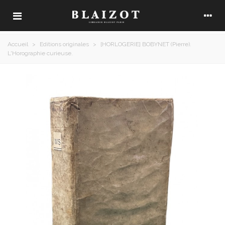
Accueil
>
Editions originales
>
[HORLOGERIE] BOBYNET (Pierre).
L'Horographie curieuse.