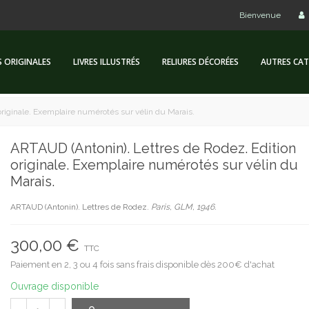
Bienvenue
S ORIGINALES
LIVRES ILLUSTRÉS
RELIURES DÉCORÉES
AUTRES CAT
originale. Exemplaire numérotés sur vélin du Marais.
ARTAUD (Antonin). Lettres de Rodez. Edition
originale. Exemplaire numérotés sur vélin du
Marais.
ARTAUD (Antonin). Lettres de Rodez.
Paris, GLM, 1946.
300,00 €
TTC
Paiement en 2, 3 ou 4 fois sans frais disponible dès 200€ d'achat
Ouvrage disponible