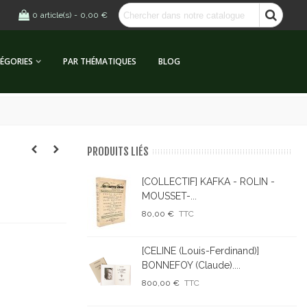
0
article(s)
-
0,00 €
ÉGORIES
PAR THÉMATIQUES
BLOG
PRODUITS LIÉS
[COLLECTIF] KAFKA - ROLIN -
MOUSSET-...
80,00 €
TTC
[CELINE (Louis-Ferdinand)]
BONNEFOY (Claude)....
800,00 €
TTC