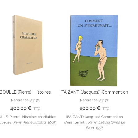
BOULLE (Pierre). Histoires
[FAIZANT (Jacques)] Comment on
QU
Ajouter Au Panier
Ajouter Au Panier
charitables. Nouvelles.
s'enrhumait... Planches en
B
Référence: 54175
Référence: 54172
couleurs dessinées par Jacques
400,00 €
200,00 €
TTC
TTC
Faizant.
LE (Pierre). Histoires charitables.
[FAIZANT (Jacques)] Comment on
QUEF
velles.
Paris, René Julliard, 1965.
s'enrhumait...
Paris, Laboratoires Le
Poin
Brun, 1971.