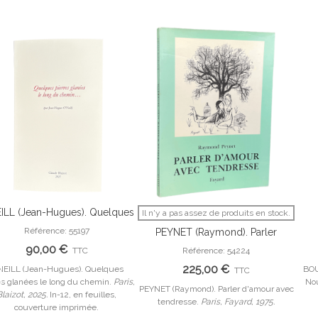
ILL (Jean-Hugues). Quelques
Il n'y a pas assez de produits en stock.
Ajouter Au Panier
Afficher Plus
pierres glanées le long du
Référence: 55197
PEYNET (Raymond). Parler
chemin.
d'amour avec tendresse.
90,00 €
TTC
Référence: 54224
225,00 €
NEILL (Jean-Hugues). Quelques
BOUL
TTC
es glanées le long du chemin.
Paris,
Nou
PEYNET (Raymond). Parler d'amour avec
Blaizot, 2025.
In-12, en feuilles,
tendresse.
Paris, Fayard, 1975.
couverture imprimée.