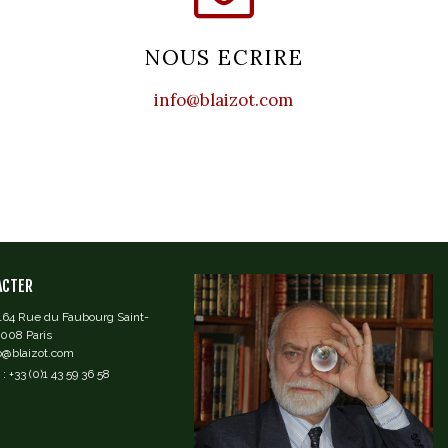
NOUS ECRIRE
info@blaizot.com
ACTER
 164 Rue du Faubourg Saint-
5008 Paris
fo@blaizot.com
: +33 (0)1 43 59 36 58