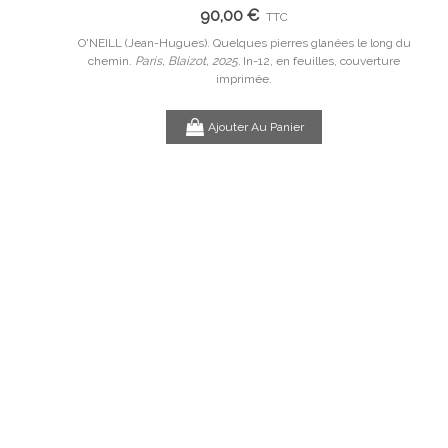
90,00 €
TTC
e avec des
O'NEILL (Jean-Hugues). Quelques pierres glanées le long du
n,
chemin.
Paris, Blaizot, 2025.
In-12, en feuilles, couverture
PE
imprimée.
Ajouter Au Panier