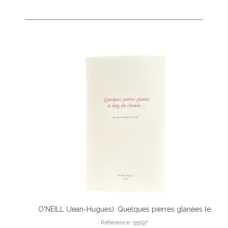
onyme avec
O'NEILL (Jean-Hugues). Quelques pierres glanées le
Ajouter Au Panier
riginale.
long du chemin.
Référence: 55197
PEY