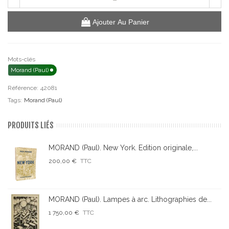
Ajouter Au Panier
Mots-clés
Morand (Paul)
Référence:
42081
Tags:
Morand (Paul)
PRODUITS LIÉS
MORAND (Paul). New York. Edition originale,...
200,00 €
TTC
MORAND (Paul). Lampes à arc. Lithographies de...
1 750,00 €
TTC