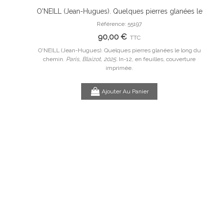
onyme avec
O'NEILL (Jean-Hugues). Quelques pierres glanées le
Ajouter Au Panier
riginale.
long du chemin.
Référence: 55197
PEY
90,00 €
TTC
e avec des
O'NEILL (Jean-Hugues). Quelques pierres glanées le long du
n,
chemin.
Paris, Blaizot, 2025.
In-12, en feuilles, couverture
PE
imprimée.
Ajouter Au Panier