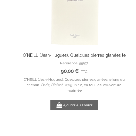
onyme avec
O'NEILL (Jean-Hugues). Quelques pierres glanées le
Ajouter Au Panier
riginale.
long du chemin.
Référence: 55197
PEY
90,00 €
TTC
e avec des
O'NEILL (Jean-Hugues). Quelques pierres glanées le long du
n,
chemin.
Paris, Blaizot, 2025.
In-12, en feuilles, couverture
PE
imprimée.
Ajouter Au Panier