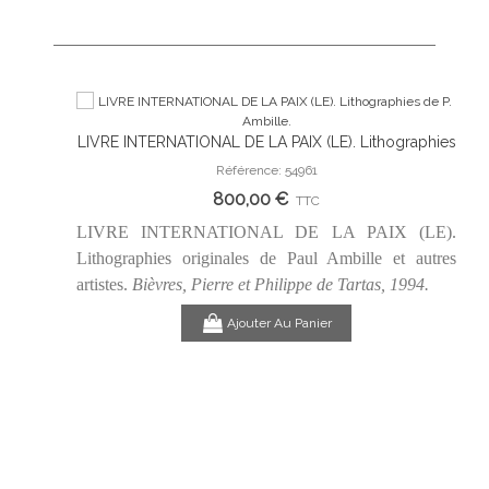
LIVRE INTERNATIONAL DE LA PAIX (LE). Lithographies
Ajouter Au Panier
de P. Ambille.
Référence: 54961
800,00 €
TTC
LIVRE INTERNATIONAL DE LA PAIX (LE).
Lithographies originales de Paul Ambille et autres
artistes.
Bièvres, Pierre et Philippe de Tartas, 1994.
Ajouter Au Panier
LLIERE
ALY
e son chat.