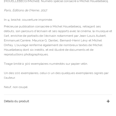
[HOUELLEBECQ (Michel)]. Numéro spécial consacré à Michel Houellebecq.
Paris, Editions de l'Herne, 2017.
In-4, broché, couverture imprimée.
Précieuse publication consacrée à Michel Houellebecq, retraçant ses
débuts, son parcours d'écrivain et ses rapports avec le cinéma, la musique et
l'art, enrichie de portraits de l'écrivain notamment par Jean-Louis Aubert,
Emmanuel Carrère, Maurice G. Dantec, Bernard-Henri Lévy et Michel
Onfray. L'ouvrage renferme également de nombreux textes de Michel
Houellebecq dont six inédits, et est illustré de documents et de
reproductions photographiques.
Tirage limité à 300 exemplaires numérotés sur papier vélin.
Un des 100 exemplaires, celui ci un des quelques exemplaires signés par
l'auteur.
Neuf, non coupé.
Détails du produit