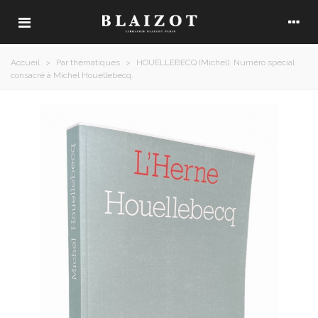
Accueil
>
Par thématiques
>
HOUELLEBECQ (Michel). Numéro spécial
consacré à Michel Houellebecq.