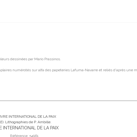
ouleurs dessinées par Mario Prassinos.
plaires numérotés sur alfa des papeteries Lafuma-Navarre et reliés d'après une m
E INTERNATIONAL DE LA PAIX
Ajouter Au Panier
. Lithographies de P. Ambille.
Référence: 54961