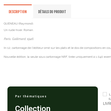
DESCRIPTION
DÉTAILS DU PRODUIT
QUENEAU (Raymond).
Un rude hiver. Roman.
Paris, Gallimard, 1946.
In-12, cartonnage de l'éditeur orné sur les plats et le dos de compositions en c
Nouvelle édition, la seule sous cartonnage NRF, tirée uniquement à 1.040 exem
Par thématiques
LIVR
Collection
(LE)