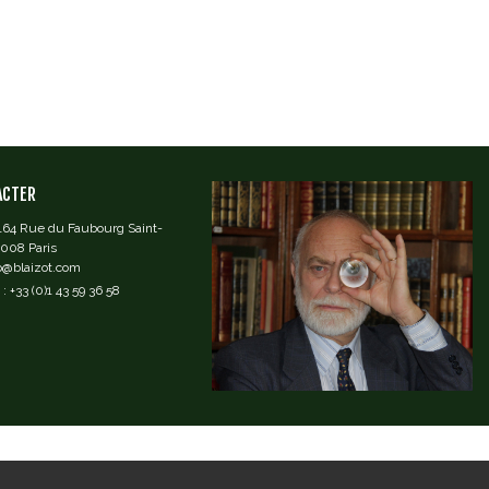
ACTER
 164 Rue du Faubourg Saint-
5008 Paris
fo@blaizot.com
: +33 (0)1 43 59 36 58