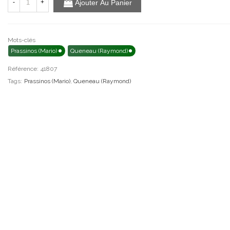
-
+
Ajouter Au Panier
Mots-clés
Prassinos (Mario)
Queneau (Raymond)
Référence:
41807
Tags:
Prassinos (Mario)
,
Queneau (Raymond)