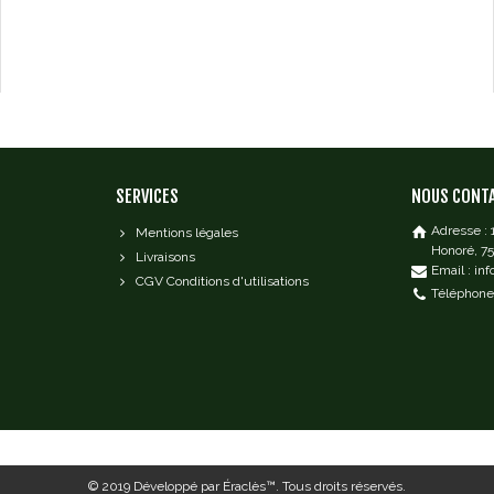
SERVICES
NOUS CONT
Adresse :
Mentions légales
Honoré, 7
Livraisons
Email : in
CGV Conditions d'utilisations
Téléphone 
© 2019
Développé par Éraclès™
. Tous droits réservés.