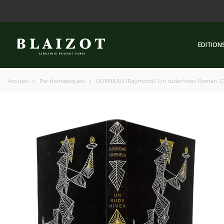
EDITION
Accueil
>
Par thématiques
>
QUENEAU (Raymond). Un rude hiver. Roman. Car