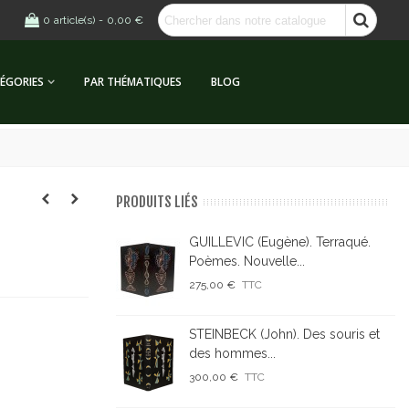
0
article(s)
-
0,00 €
ÉGORIES
PAR THÉMATIQUES
BLOG
PRODUITS LIÉS
GUILLEVIC (Eugène). Terraqué.
Poèmes. Nouvelle...
275,00 €
TTC
STEINBECK (John). Des souris et
des hommes...
300,00 €
TTC