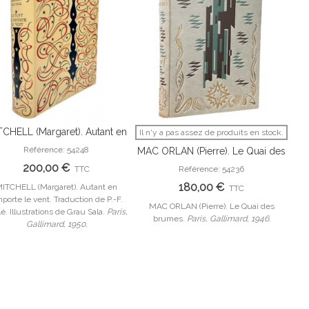
TCHELL (Margaret). Autant en
Il n'y a pas assez de produits en stock.
Il 
Ajouter Au Panier
Afficher Plus
rte le vent. Traduction de P.-
Référence: 54248
MAC ORLAN (Pierre). Le Quai des
aillé. Illustrations de Grau Sala.
brumes.
200,00 €
TTC
Référence: 54236
180,00 €
ITCHELL (Margaret). Autant en
TTC
porte le vent. Traduction de P.-F.
MAC ORLAN (Pierre). Le Quai des
PEYN
lé. Illustrations de Grau Sala.
Paris,
brumes.
Paris, Gallimard, 1946.
Gallimard, 1950.