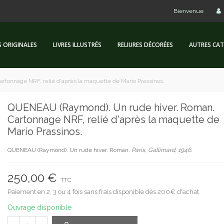
Bienvenue
S ORIGINALES
LIVRES ILLUSTRÉS
RELIURES DÉCORÉES
AUTRES CAT
tonnage NRF, relié d'après la maquette de Mario Prassinos.
QUENEAU (Raymond). Un rude hiver. Roman.
Cartonnage NRF, relié d'après la maquette de
Mario Prassinos.
QUENEAU (Raymond). Un rude hiver. Roman.
Paris, Gallimard, 1946.
250,00 €
TTC
Paiement en 2, 3 ou 4 fois sans frais disponible dès 200€ d'achat
Ouvrage disponible