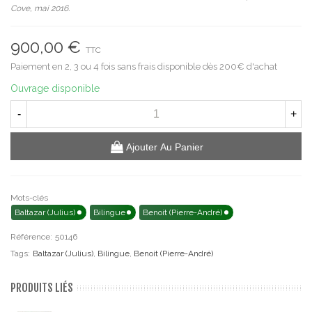
Cove, mai 2016.
900,00 €
TTC
Paiement en 2, 3 ou 4 fois sans frais disponible dès 200€ d'achat
Ouvrage disponible
-
+
Ajouter Au Panier
Mots-clés
Baltazar (Julius)
Bilingue
Benoit (Pierre-André)
Référence:
50146
Tags:
Baltazar (Julius)
,
Bilingue
,
Benoit (Pierre-André)
PRODUITS LIÉS