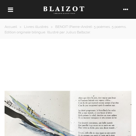
Accueil
>
Livres illustrés
>
BENOIT (Pierre-André). 5 poèmes. 5 poems.
Edition originale bilingue. Illustré par Julius Baltazar.