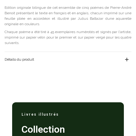
Edition originale bilingue de cet ensemble de cinq poèmes de Pierre-André
Benoit présentant le texte en français et en anglais, chacun imprimé sur une
feuille pliée en accordéon et illustré par Julius Baltazar dune aquarelle
originale en couleurs.
Chaque poème a été tiré à 45 exemplaires numérotés et signés par l'artiste,
imprimé sur papier vélin pour le premier et sur papier vergé pour les quatre
suivants.
Détails du produit
Livres illustrés
Collection