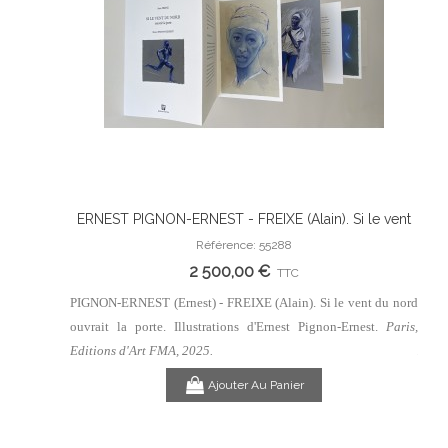
officiel.
ERNEST PIGNON-ERNEST - FREIXE (Alain). Si le vent
ERN
Ajouter Au Panier
du nord ouvrait la porte. Illustrations d'Ernest Pignon-
du n
Référence: 55288
Ernest.
2 500,00 €
TTC
. Extraits
PIGNON-ERNEST (Ernest) - FREIXE (Alain). Si le vent du nord
PIGNO
Edward.
ouvrait la porte. Illustrations d'Ernest Pignon-Ernest.
Paris,
ouvra
ce Gonon, 30
Edit
Editions d'Art FMA, 2025.
Ajouter Au Panier