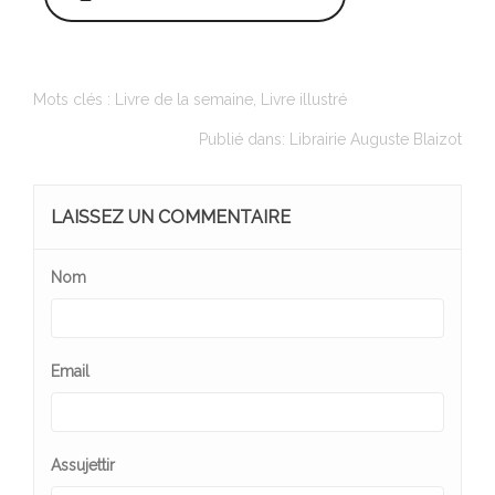
Mots clés :
Livre de la semaine
,
Livre illustré
Publié dans:
Librairie Auguste Blaizot
LAISSEZ UN COMMENTAIRE
Nom
Email
Assujettir