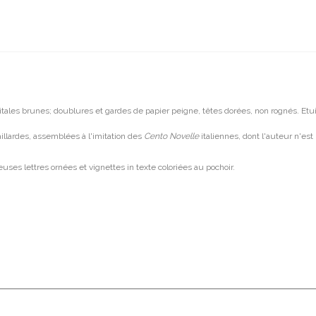
apitales brunes; doublures et gardes de papier peigne, têtes dorées, non rognés. Etuis
aillardes, assemblées à l'imitation des
Cento Novelle
italiennes, dont l'auteur n'est
uses lettres ornées et vignettes in texte coloriées au pochoir.