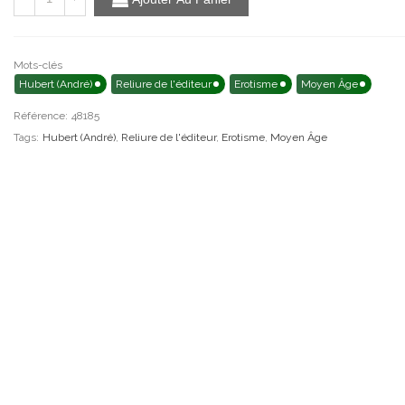
Mots-clés
Hubert (André)
Reliure de l'éditeur
Erotisme
Moyen Âge
Référence:
48185
Tags:
Hubert (André)
,
Reliure de l'éditeur
,
Erotisme
,
Moyen Âge