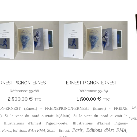
RNEST PIGNON-ERNEST -
ERNEST PIGNON-ERNEST -
Ajouter Au Panier
Ajouter Au Panier
XE (Alain). Si le vent du nord
FREIXE (Alain). Si le vent du nord
Cass
Référence: 55288
Référence: 55289
uvrait la porte. Illustrations
ouvrait la porte. Illustrations
P
2 500,00 €
1 500,00 €
TTC
TTC
d'Ernest Pignon-Ernest.
d'Ernest Pignon-Ernest.
LAU
ON-ERNEST (Ernest) - FREIXE
PIGNON-ERNEST (Ernest) - FREIXE
I
n). Si le vent du nord ouvrait la
(Alain). Si le vent du nord ouvrait la
Fontf
. Illustrations d'Ernest Pignon-
porte. Illustrations d'Ernest Pignon-
Paris, Editions d'Art FMA,
t.
Paris, Editions d'Art FMA, 2025.
Ernest.