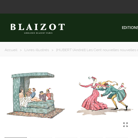
EDITION
Accueil
>
Livres illustrés
>
[HUBERT (André)] Les Cent nouvelles nouvelles du