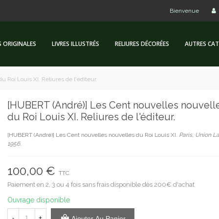
Bienvenue
S ORIGINALES
LIVRES ILLUSTRÉS
RELIURES DÉCORÉES
AUTRES CAT
 Roi Louis XI. Reliures de l'éditeur.
[HUBERT (André)] Les Cent nouvelles nouvell
du Roi Louis XI. Reliures de l'éditeur.
[HUBERT (André)] Les Cent nouvelles nouvelles du Roi Louis XI.
Paris, Union La
1956.
100,00 €
TTC
Paiement en 2, 3 ou 4 fois sans frais disponible dès 200€ d'achat
Ouvrage disponible
-
+
Ajouter Au Panier