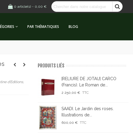
0
article(s)
-
0,00 €
ÉGORIES
PAR THÉMATIQUES
BLOG
es
PRODUITS LIÉS
[RELIURE DE JOTAU] CARCO
tine d'Editions,
(Francis). Le Roman de...
2 250,00 €
TTC
SAADI. Le Jardin des roses.
Illustrations de...
600,00 €
TTC