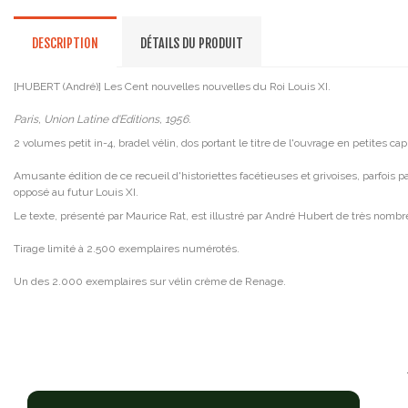
DESCRIPTION
DÉTAILS DU PRODUIT
[HUBERT (André)] Les Cent nouvelles nouvelles du Roi Louis XI.
Paris, Union Latine d'Editions, 1956.
2 volumes petit in-4, bradel vélin, dos portant le titre de l'ouvrage en petites c
Amusante édition de ce recueil d'historiettes facétieuses et grivoises, parfois p
opposé au futur Louis XI.
Le texte, présenté par Maurice Rat, est illustré par André Hubert de très nombre
Tirage limité à 2.500 exemplaires numérotés.
Un des 2.000 exemplaires sur vélin crème de Renage.