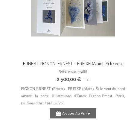
officiel.
ERNEST PIGNON-ERNEST - FREIXE (Alain). Si le vent
ERN
Ajouter Au Panier
du nord ouvrait la porte. Illustrations d'Ernest Pignon-
du n
Référence: 55288
Ernest.
2 500,00 €
TTC
. Extraits
PIGNON-ERNEST (Ernest) - FREIXE (Alain). Si le vent du nord
PIGNO
Edward.
ouvrait la porte. Illustrations d'Ernest Pignon-Ernest.
Paris,
ouvra
ce Gonon, 30
Edit
Editions d'Art FMA, 2025.
Ajouter Au Panier