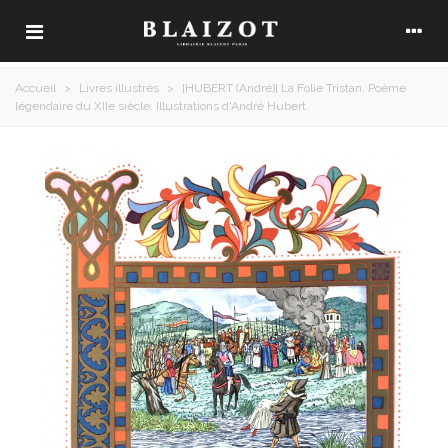
Accueil
>
Livres illustrés
>
[HUBERT (André)] La Folie Tristan. Poème
légendaire du XIIe siècle. Illustrations d'André Hubert.