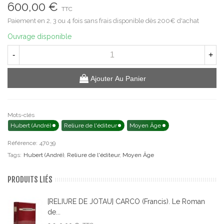
600,00 €
TTC
Paiement en 2, 3 ou 4 fois sans frais disponible dès 200€ d'achat
Ouvrage disponible
-
+
Ajouter Au Panier
Mots-clés
Hubert (André)
Reliure de l'éditeur
Moyen Âge
Référence:
47039
Tags:
Hubert (André)
,
Reliure de l'éditeur
,
Moyen Âge
PRODUITS LIÉS
[RELIURE DE JOTAU] CARCO (Francis). Le Roman
de...