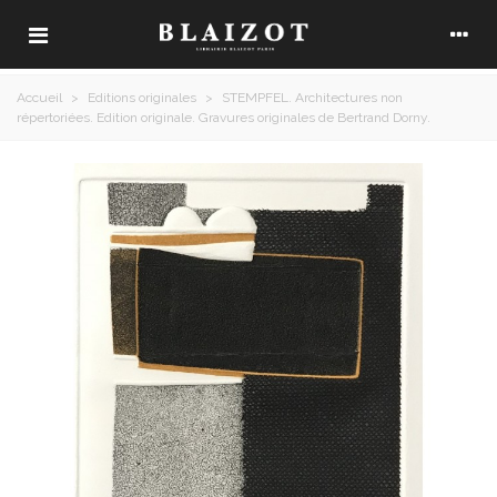
Accueil
>
Editions originales
>
STEMPFEL. Architectures non
répertoriées. Edition originale. Gravures originales de Bertrand Dorny.