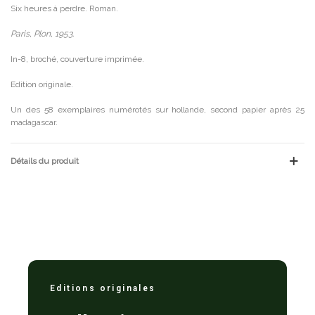
Six heures à perdre. Roman.
Paris, Plon, 1953.
In-8, broché, couverture imprimée.
Edition originale.
Un des 58 exemplaires numérotés sur hollande, second papier après 25
madagascar.
Détails du produit
Editions originales