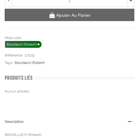
-
+
Ajouter Au Panier
Mots-clés
Brasillach (Robert)
Référence:
27129
Tags:
Brasillach (Robert)
PRODUITS LIÉS
Aucun articles
Description
BRASILLACH (Robert).