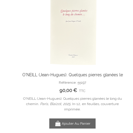
O'NEILL (Jean-Hugues). Quelques pierres glanées le
.
Ajouter Au Panier
long du chemin.
Référence: 55197
 les idées.
90,00 €
TTC
O'NEILL (Jean-Hugues). Quelques pierres glanées le long du
LE CL
chemin.
Paris, Blaizot, 2025.
In-12, en feuilles, couverture
ées.
Paris, Au
imprimée.
Ajouter Au Panier