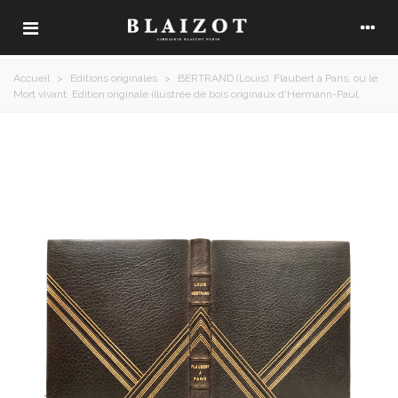
Accueil
>
Editions originales
>
BERTRAND (Louis). Flaubert à Paris, ou le
Mort vivant. Edition originale illustrée de bois originaux d'Hermann-Paul.