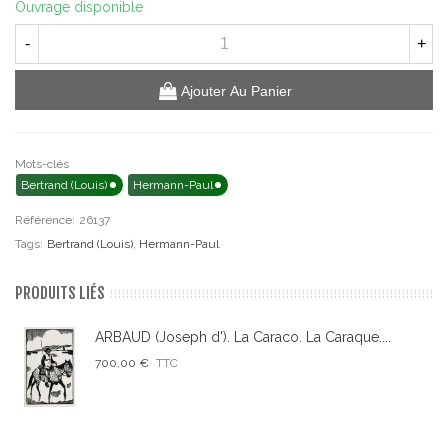
Ouvrage disponible
-
+
Ajouter Au Panier
Mots-clés
Bertrand (Louis)
Hermann-Paul
Référence:
26137
Tags:
Bertrand (Louis)
,
Hermann-Paul
PRODUITS LIÉS
ARBAUD (Joseph d'). La Caraco. La Caraque....
700,00 €
TTC