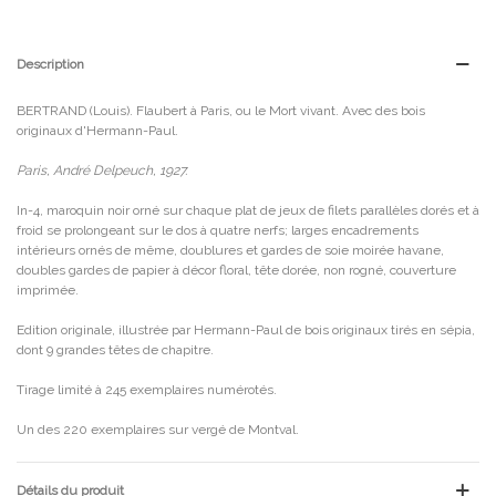
Description
BERTRAND (Louis). Flaubert à Paris, ou le Mort vivant. Avec des bois
originaux d'Hermann-Paul.
Paris, André Delpeuch, 1927.
In-4, maroquin noir orné sur chaque plat de jeux de filets parallèles dorés et à
froid se prolongeant sur le dos à quatre nerfs; larges encadrements
intérieurs ornés de même, doublures et gardes de soie moirée havane,
doubles gardes de papier à décor floral, tête dorée, non rogné, couverture
imprimée.
Edition originale, illustrée par Hermann-Paul de bois originaux tirés en sépia,
dont 9 grandes têtes de chapitre.
Tirage limité à 245 exemplaires numérotés.
Un des 220 exemplaires sur vergé de Montval.
Détails du produit