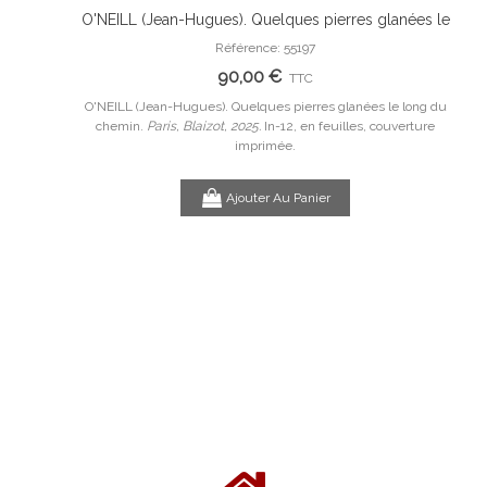
O'NEILL (Jean-Hugues). Quelques pierres glanées le
.
Ajouter Au Panier
long du chemin.
Référence: 55197
 les idées.
90,00 €
TTC
O'NEILL (Jean-Hugues). Quelques pierres glanées le long du
LE CL
chemin.
Paris, Blaizot, 2025.
In-12, en feuilles, couverture
ées.
Paris, Au
imprimée.
Ajouter Au Panier