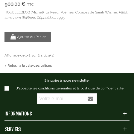
900,00 €
TTC
HOUELLEBECQ (Michel). La Peau. Poèmes. Collages de Sarah Wiame.
Paris,
sans nom (Editions Céphéides), 1995.
Ajouter Au Panier
Affichage de 1-2 sur 2 article(s)
< Retour à la liste des balises
S'inscrire à notre newsletter
J'accepte les conditions générales et la politique de confidentialité
INFORMATIONS
SERVICES