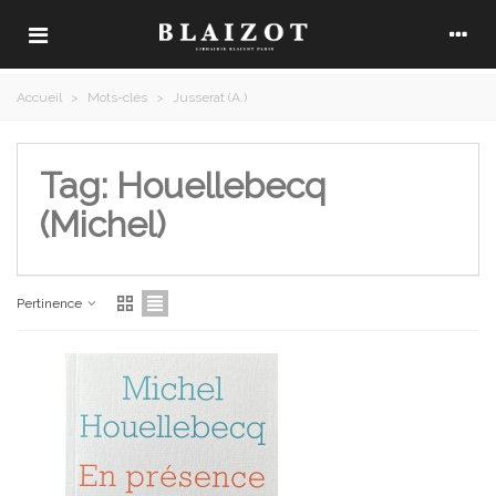
Accueil
>
Mots-clés
>
Jusserat (A.)
Tag: Houellebecq
(Michel)
Pertinence