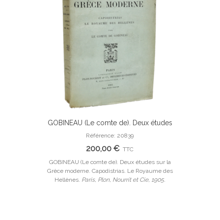
GOBINEAU (Le comte de). Deux études
Ajouter Au Panier
sur la Grèce moderne. Edition originale.
Référence: 20839
200,00 €
TTC
GOBINEAU (Le comte de). Deux études sur la
Grèce moderne. Capodistrias. Le Royaume des
Hellènes.
Paris, Plon, Nourrit et Cie, 1905.