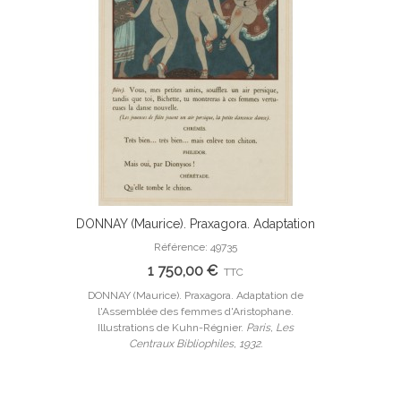
DONNAY (Maurice). Praxagora. Adaptation
Ajouter Au Panier
de l'Assemblée des femmes
Référence: 49735
d'Aristophane. Edition originale, illustrée
1 750,00 €
TTC
par Kuhn-Régnier.
DONNAY (Maurice). Praxagora. Adaptation de
l'Assemblée des femmes d'Aristophane.
Illustrations de Kuhn-Régnier.
Paris, Les
Centraux Bibliophiles, 1932.