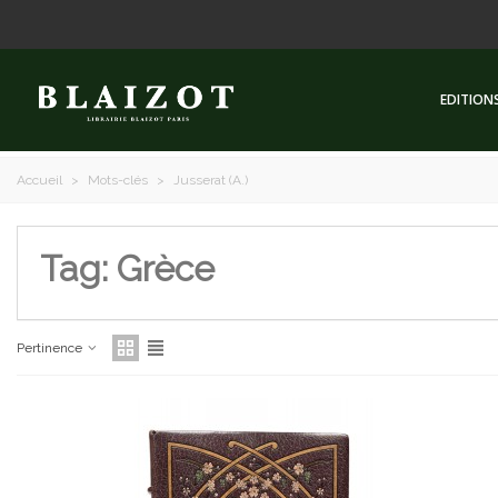
EDITION
Accueil
>
Mots-clés
>
Jusserat (A.)
Tag: Grèce
Pertinence