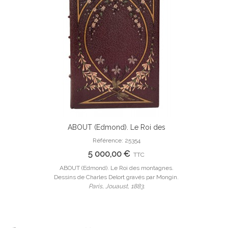
ABOUT (Edmond). Le Roi des
Ajouter Au Panier
montagnes. Dessins de Charles Delort
Référence: 25354
gravés par Mongin. Reliure de Charles
5 000,00 €
TTC
Lanoé.
ABOUT (Edmond). Le Roi des montagnes.
Dessins de Charles Delort gravés par Mongin.
Paris, Jouaust, 1883.