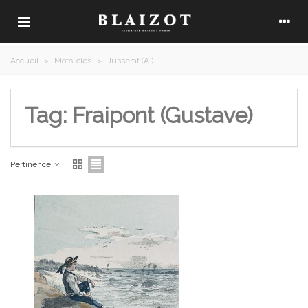
Accueil
>
Mots-clés
>
Jusserat (A.)
Tag: Fraipont (Gustave)
Pertinence