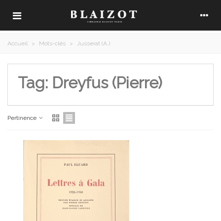
Accueil
>
Mots-clés
>
Jusserat (A.)
Tag: Dreyfus (Pierre)
Pertinence