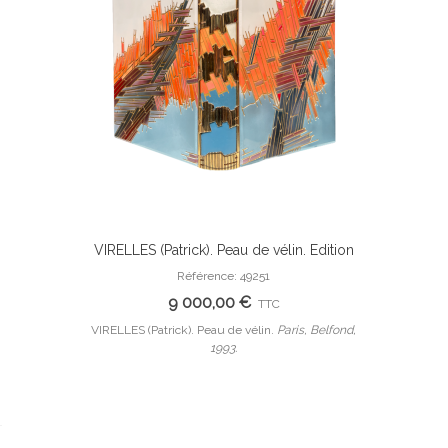
VIRELLES (Patrick). Peau de vélin. Edition
Ajouter Au Panier
originale. Reliure d'Edgard Claes. Envoi
Référence: 49251
autographe signé de l'auteur.
9 000,00 €
TTC
VIRELLES (Patrick). Peau de vélin.
Paris, Belfond,
1993.