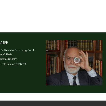
ACTER
 164 Rue du Faubourg Saint-
5008 Paris
fo@blaizot.com
: +33 (0)1 43 59 36 58