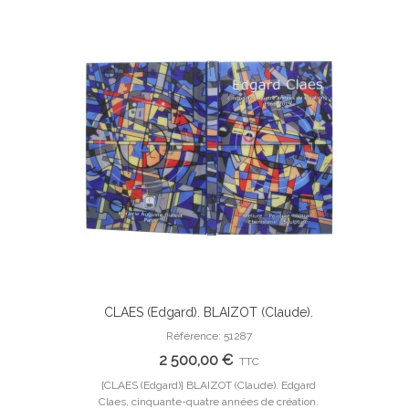
CLAES (Edgard). BLAIZOT (Claude).
Ajouter Au Panier
Edgard Claes, cinquante-quatre années
Référence: 51287
de création. 1966-2019.
2 500,00 €
TTC
[CLAES (Edgard)] BLAIZOT (Claude). Edgard
Claes, cinquante-quatre années de création.