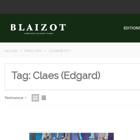
EDITION
Accueil
>
Mots-clés
>
Jusserat (A.)
Tag: Claes (Edgard)
Pertinence