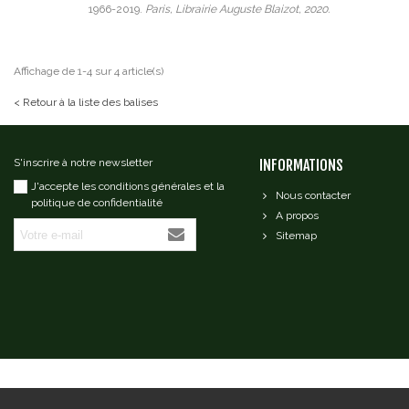
1966-2019.
Paris, Librairie Auguste Blaizot, 2020.
Affichage de 1-4 sur 4 article(s)
< Retour à la liste des balises
S'inscrire à notre newsletter
INFORMATIONS
J'accepte les conditions générales et la
Nous contacter
politique de confidentialité
A propos
Sitemap