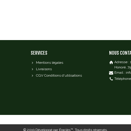
SERVICES
NOUS CONT
Adresse :
Mentions légales
Honoré, 7
Livraisons
Email : in
CGV Conditions d'utilisations
Téléphone 
© 2019
Développé par Éraclès™
. Tous droits réservés.