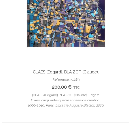
CLAES (Edgard). BLAIZOT (Claude).
Ajouter Au Panier
Edgard Claes, cinquante-quatre années
Référence: 51289
de création. 1966-2019. Edition originale.
200,00 €
TTC
[CLAES (Edgard)] BLAIZOT (Claude). Edgard
Claes, cinquante-quatre années de création.
1966-2019.
Paris, Librairie Auguste Blaizot, 2020.