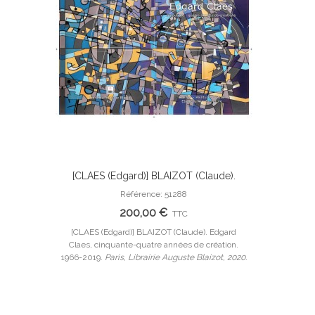
[CLAES (Edgard)] BLAIZOT (Claude).
Ajouter Au Panier
Edgard Claes, cinquante-quatre années
Référence: 51288
de création. 1966-2019. Edition originale.
200,00 €
TTC
[CLAES (Edgard)] BLAIZOT (Claude). Edgard
Claes, cinquante-quatre années de création.
1966-2019.
Paris, Librairie Auguste Blaizot, 2020.