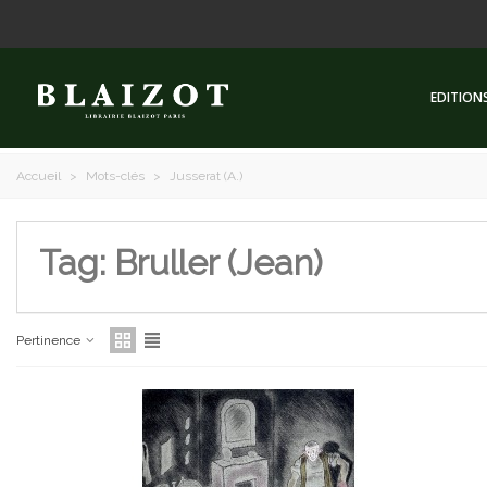
EDITION
Accueil
>
Mots-clés
>
Jusserat (A.)
Tag: Bruller (Jean)
Pertinence