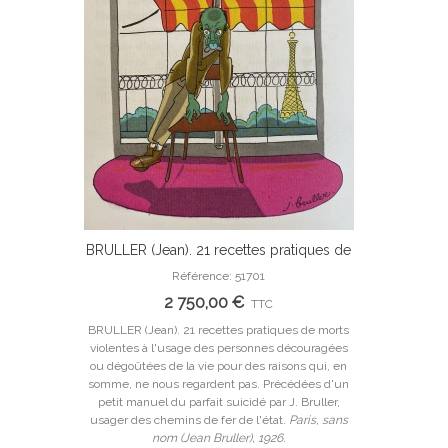
BRULLER (Jean). 21 recettes pratiques de
Ajouter Au Panier
morts violentes. Illustrations par Jean
Référence: 51701
Bruller.
2 750,00 €
TTC
BRULLER (Jean). 21 recettes pratiques de morts
violentes à l'usage des personnes découragées
ou dégoûtées de la vie pour des raisons qui, en
somme, ne nous regardent pas. Précédées d'un
petit manuel du parfait suicidé par J. Bruller,
usager des chemins de fer de l'état.
Paris, sans
nom (Jean Bruller), 1926.