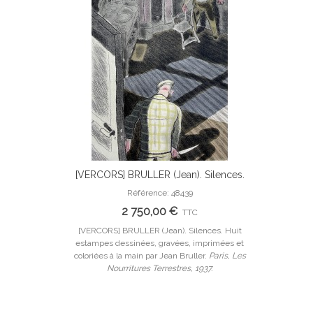
[VERCORS] BRULLER (Jean). Silences.
Ajouter Au Panier
Huit estampes dessinées, gravées,
Référence: 48439
imprimées et coloriées à la main par
2 750,00 €
TTC
Jean Bruller.
[VERCORS] BRULLER (Jean). Silences. Huit
estampes dessinées, gravées, imprimées et
coloriées à la main par Jean Bruller.
Paris, Les
Nourritures Terrestres, 1937.