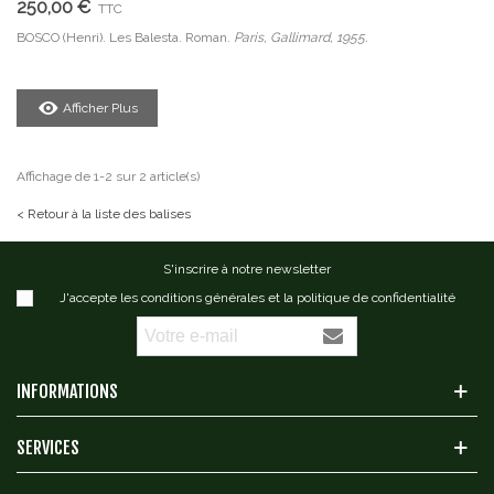
250,00 €
TTC
BOSCO (Henri). Les Balesta. Roman.
Paris, Gallimard, 1955.
Afficher Plus
Affichage de 1-2 sur 2 article(s)
< Retour à la liste des balises
S'inscrire à notre newsletter
J'accepte les conditions générales et la politique de confidentialité
INFORMATIONS
SERVICES