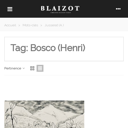
Accueil
>
Mots-clés
>
Jusserat (A.)
Tag: Bosco (Henri)
Pertinence